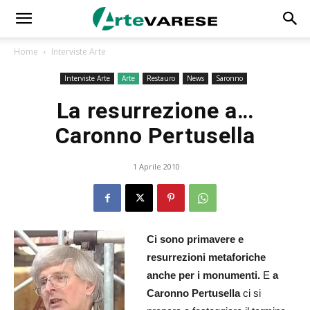
Home
Interviste Arte
Interviste Arte
Arte
Restauro
News
Saronno
La resurrezione a…
Caronno Pertusella
1 Aprile 2010
Ci sono primavere e
resurrezioni metaforiche
anche per i monumenti.
E
a
Caronno Pertusella
ci si