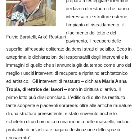
prepara a festeggiare il termine
dei lavori di restauro che hanno
interessato le strutture esterne,
l'impianto di riscaldamento, il
rifacimento del tetto e del
Fulvio Baratelli, Arké Restauri
pavimento, il recupero delle
superfici affrescate obliterate da densi strati di scialbo. Ecco in
anteprima le dichiarazioni dei responsabili degli interventi e le
immagini di quello che si annuncia già da tempo come uno dei
meglio riusciti interventi di recupero e ripristino architettonico
ed artistico. "Gli interventi di restauro – dichiara
Maria Anna
Tropia, direttrice dei lavori
– sono in dirittura di arrivo. Il
primo lotto può dirsi concluso. L'edificio di culto ha restituito
tante scoperte e piacevoli sorprese: oltre alle antiche murature
di una struttura preesistente, è stato rinvenuto anche lo
scheletro di un bovino con una moneta nelle mascelle, indizio
probabile di un'antica e pagana destinazione dello spazio
consacrato".