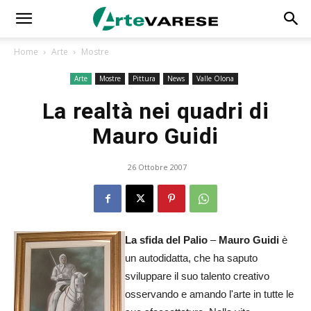
Home
Arte
Mostre
Arte
Mostre
Pittura
News
Valle Olona
La realtà nei quadri di
Mauro Guidi
26 Ottobre 2007
La sfida del Palio
–
Mauro Guidi
è
un autodidatta, che ha saputo
sviluppare il suo talento creativo
osservando e amando l'arte in tutte le