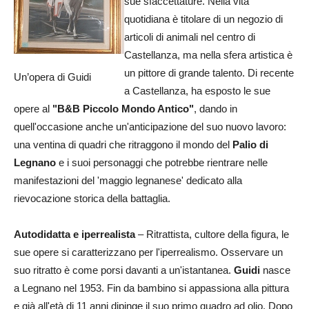
sue sfaccettature. Nella vita
quotidiana è titolare di un negozio di
articoli di animali nel centro di
Castellanza, ma nella sfera artistica è
un pittore di grande talento. Di recente
Un’opera di Guidi
a Castellanza, ha esposto le sue
opere al
"B&B Piccolo Mondo Antico"
, dando in
quell'occasione anche un'anticipazione del suo nuovo lavoro:
una ventina di quadri che ritraggono il mondo del
Palio di
Legnano
e i suoi personaggi che potrebbe rientrare nelle
manifestazioni del 'maggio legnanese' dedicato alla
rievocazione storica della battaglia.
Autodidatta e iperrealista
– Ritrattista, cultore della figura, le
sue opere si caratterizzano per l'iperrealismo. Osservare un
suo ritratto è come porsi davanti a un'istantanea.
Guidi
nasce
a Legnano nel 1953. Fin da bambino si appassiona alla pittura
e già all'età di 11 anni dipinge il suo primo quadro ad olio. Dopo