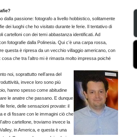
afie?
alla passione: fotografo a livello hobbistico, solitamente
dei luoghi che ho visitato durante le ferie. Il tentativo di
i cartelloni con dei temi abbastanza identificati. Ad
con fotografie dalla Polinesia. Qui c'è una carpa rossa,
tre questa è ripresa da un vecchio villaggio americano, con
e: cosa che tra l'altro mi è rimasta molto impressa poiché
nto noi, soprattutto nell'area del
roduttività, invece loro sono più
sempio, hanno spesso come abitudine
rdare le anatre che passano. E dunque
lle ferie, delle sensazioni provate: il
a e di fissare con le immagini ciò che
'altro cartellone, troviamo invece la
Valley, in America, e questa è una