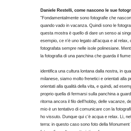
Daniele Restelli, come nascono le sue fotogr
"Fondamentalmente sono fotografie che nascono d
quando vado in vacanza. Quindi sono le fotografie 
questa mostra è quello di dare un senso ai singol
esempio, ce n'è uno legato all'acqua e al relax, 
fotografata sempre nelle isole polinesiane. Men
la fotografia di una panchina che guarda il fium
identifica una cultura lontana dalla nostra, in qua
milanese, siamo molto frenetici e orientati alla p
orientati alla qualità della vita, e quindi, ad e
proprio quella di fermarsi sulla panchina a gua
ritorna ancora il filo dell'hobby, delle vacanze, de
mio è un tentativo di comunicare con la fotografi
ho vissuto. Dunque qui c'è acqua e relax. Lì, nell
terra: in questo caso sono foto della Monument 