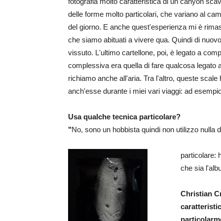
fotografia molto caratteristica di un canyon scav
delle forme molto particolari, che variano al ca
del giorno. E anche quest'esperienza mi è rima
che siamo abituati a vivere qua. Quindi di nuovo
vissuto. L'ultimo cartellone, poi, è legato a com
complessiva era quella di fare qualcosa legato ai
richiamo anche all'aria. Tra l'altro, queste scal
anch'esse durante i miei vari viaggi: ad esempi
Usa qualche tecnica particolare?
"
No, sono un hobbista quindi non utilizzo nulla d
particolare:
che sia l'al
Christian C
caratteristi
particolarme