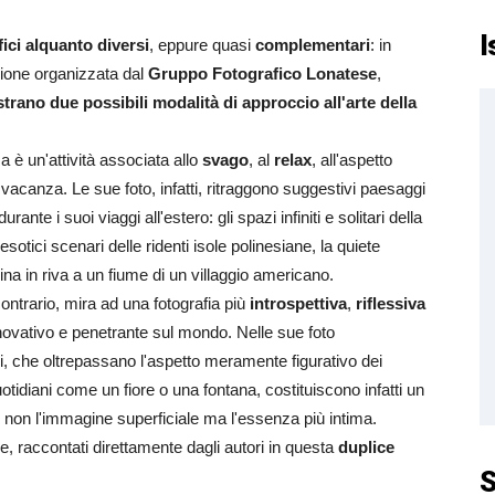
I
ici alquanto diversi
, eppure quasi
complementari
: in
ione organizzata dal
Gruppo Fotografico Lonatese
,
rano due possibili modalità di approccio all'arte della
 è un'attività associata allo
svago
, al
relax
, all'aspetto
 vacanza. Le sue foto, infatti, ritraggono suggestivi paesaggi
rante i suoi viaggi all'estero: gli spazi infiniti e solitari della
otici scenari delle ridenti isole polinesiane, la quiete
a in riva a un fiume di un villaggio americano.
 contrario, mira ad una fotografia più
introspettiva
,
riflessiva
nnovativo e penetrante sul mondo. Nelle sue foto
i, che oltrepassano l'aspetto meramente figurativo dei
quotidiani come un fiore o una fontana, costituiscono infatti un
e non l'immagine superficiale ma l'essenza più intima.
e, raccontati direttamente dagli autori in questa
duplice
S