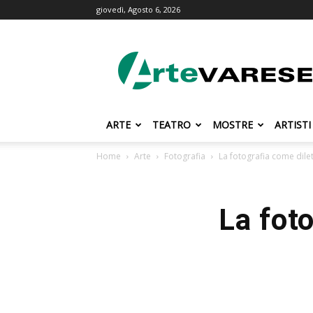
giovedì, Agosto 6, 2026
ArteVarese.com
ARTE
TEATRO
MOSTRE
ARTISTI
Home
Arte
Fotografia
La fotografia come dile
La fot