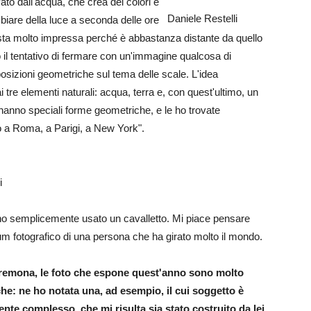
ato dall'acqua, che crea dei colori e
Daniele Restelli
mbiare della luce a seconda delle ore
sta molto impressa perché è abbastanza distante da quello
 il tentativo di fermare con un'immagine qualcosa di
posizioni geometriche sul tema delle scale. L'idea
 tre elementi naturali: acqua, terra e, con quest'ultimo, un
e hanno speciali forme geometriche, e le ho trovate
o a Roma, a Parigi, a New York".
i
 ho semplicemente usato un cavalletto. Mi piace pensare
bum fotografico di una persona che ha girato molto il mondo.
remona, le foto che espone quest'anno sono molto
che: ne ho notata una, ad esempio, il cui soggetto è
nte complesso, che mi risulta sia stato costruito da lei.