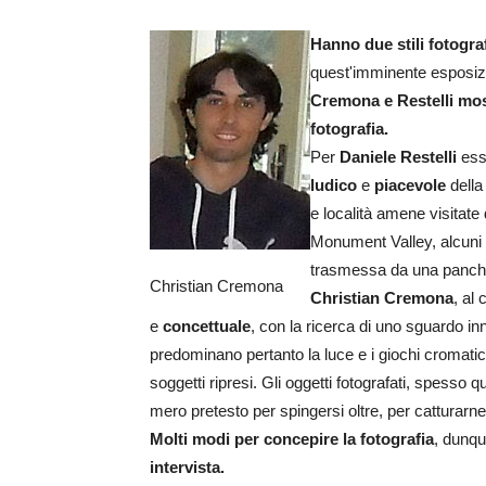
Hanno due stili fotograf
quest'imminente esposiz
Cremona e Restelli most
fotografia.
Per
Daniele Restelli
essa
ludico
e
piacevole
della
e località amene visitate du
Monument Valley, alcuni es
trasmessa da una panchin
Christian Cremona
Christian Cremona
, al
e
concettuale
, con la ricerca di uno sguardo i
predominano pertanto la luce e i giochi cromatic
soggetti ripresi. Gli oggetti fotografati, spesso 
mero pretesto per spingersi oltre, per catturarn
Molti modi per concepire la fotografia
, dunqu
intervista.