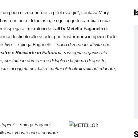
I
 un poco di zucchero e la pillola va giù", cantava Mary
basta un poco di fantasia, e ogni oggetto cambia la sua
ome spiega ai microfoni de
La6Tv Metello Faganelli
di
ormai destinato allo scarto, può trasformarsi in opera d’arte,
 estivo
" – spiega Faganelli –
"sono diverse le attività che
eatro e Riciclarte in Fattoria
», rassegna organizzata
 per tutte le domeniche di luglio e la prima di agosto,
tre di oggetti riciclati a spettacoli teatrali volti ad educare,
stupirci"
– spiega
Faganelli –
S
 allegria. Riuscendo a scavare