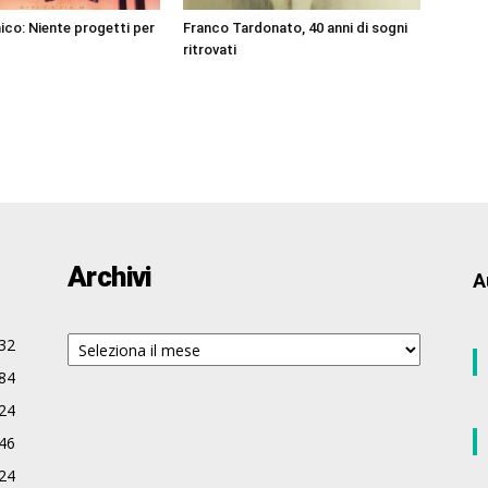
co: Niente progetti per
Franco Tardonato, 40 anni di sogni
ritrovati
Archivi
A
Archivi
32
84
24
46
24