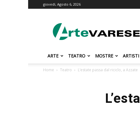
giovedì, Agosto 6, 2026
ArteVarese.com
ARTE
TEATRO
MOSTRE
ARTISTI
Home
Teatro
L’estate passa dal riciclo, a Azzate
L’est