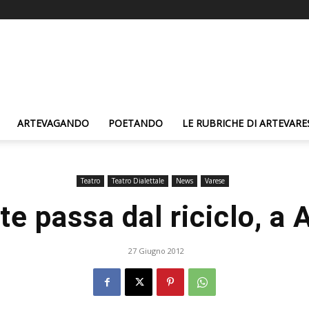
ARTEVAGANDO
POETANDO
LE RUBRICHE DI ARTEVARE
Teatro
Teatro Dialettale
News
Varese
ate passa dal riciclo, a 
27 Giugno 2012