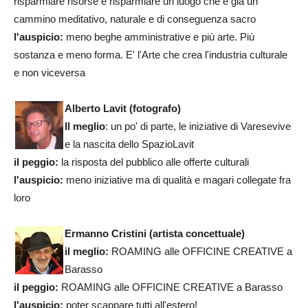
risparmiare risorse e risparmiare un luogo che è già un
cammino meditativo, naturale e di conseguenza sacro
l'auspicio:
meno beghe amministrative e più arte. Più
sostanza e meno forma. E' l'Arte che crea l'industria culturale
e non viceversa
Alberto Lavit (fotografo)
Il meglio
: un po' di parte, le iniziative di Varesevive
e la nascita dello SpazioLavit
il peggio:
la risposta del pubblico alle offerte culturali
l'auspicio:
meno iniziative ma di qualità e magari collegate fra
loro
Ermanno Cristini
(artista concettuale)
il meglio:
ROAMING alle OFFICINE CREATIVE a
Barasso
il peggio:
ROAMING alle OFFICINE CREATIVE a Barasso
l'auspicio:
poter scappare tutti all'estero!