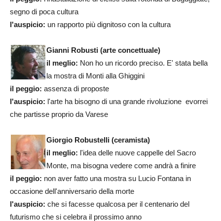
segno di poca cultura
l'auspicio:
un rapporto più dignitoso con la cultura
Gianni Robu
sti (arte concettuale)
il meglio:
Non ho un ricordo preciso. E' stata bella
la mostra di Monti alla Ghiggini
il peggio:
assenza di proposte
l'auspicio:
l'arte ha bisogno di una grande rivoluzione evorrei
che partisse proprio da Varese
Giorgio Robustelli (ceramista)
il m
eglio:
l'idea delle nuove cappelle del Sacro
Monte, ma bisogna vedere come andrà a finire
il peggio:
non aver fatto una mostra su Lucio Fontana in
occasione dell'anniversario della morte
l'a
uspicio:
che si facesse qualcosa per il centenario del
futurismo che si celebra il prossimo anno