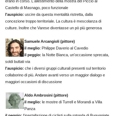
erano in corso. L'allestimento della mostra del Piccio al
Castello di Masnago, poco funzionale
l'auspicio:
uscire da questa mentalità ristretta, dalla
concezione troppo territoriale. La cultura è mescolanza di
culture. Inoltre che Varese diventasse un pò più generosa
Samuele Arcangioli
(pittore)
il meglio
: Philippe Daverio al Cavedio
il peggio:
la Notte Bianca, un'occasione sprecata,
soldi buttati via
l'auspicio:
che i diversi gruppi culturali presenti sul territorio
collaborino di più. Andare avanti verso un maggior dialogo e
maggiori occasioni di discussione
Aldo Ambrosini (pittore)
il meglio:
le mostre di Turrell e Morandi a Villa
Panza
il peggio:
l'inastallazione di ciclisti sulla rotonda di Buguggiate,