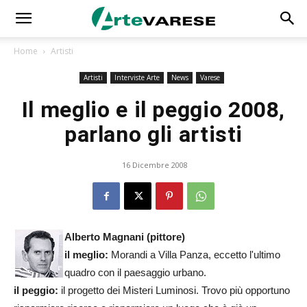
Home
Artisti
Artisti
Interviste Arte
News
Varese
Il meglio e il peggio 2008,
parlano gli artisti
16 Dicembre 2008
Alberto Magnani
(pittore)
il meglio:
Morandi a Villa Panza, eccetto l'ultimo
quadro con il paesaggio urbano.
il peggio:
il progetto dei Misteri Luminosi. Trovo più opportuno