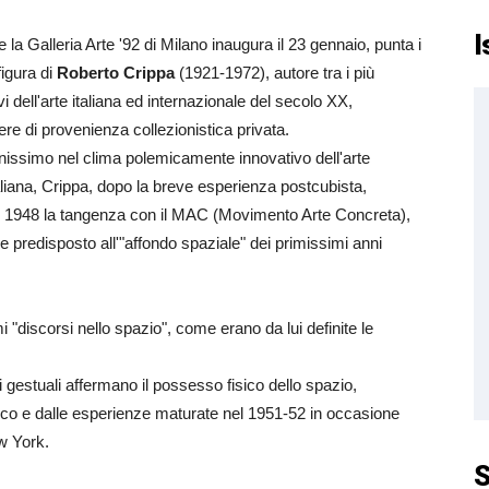
I
la Galleria Arte '92 di Milano inaugura il 23 gennaio, punta i
 figura di
Roberto Crippa
(1921-1972), autore tra i più
i dell'arte italiana ed internazionale del secolo XX,
ere di provenienza collezionistica privata.
nissimo nel clima polemicamente innovativo dell'arte
taliana, Crippa, dopo la breve esperienza postcubista,
l 1948 la tangenza con il MAC (Movimento Arte Concreta),
e predisposto all'"affondo spaziale" dei primissimi anni
i "discorsi nello spazio", come erano da lui definite le
ici gestuali affermano il possesso fisico dello spazio,
tico e dalle esperienze maturate nel 1951-52 in occasione
ew York.
S