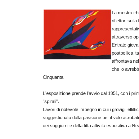
La mostra che 
riflettori sulla
rappresentativ
attraverso op
Entrato giova
postbellica i
affrontava ne
che lo avrebb
Cinquanta.
L'esposizione prende l'avvio dal 1951, con i prim
"spirali".
Lavori di notevole impegno in cui i grovigli ellitt
suggestionato dalla passione per il volo acroba
dei soggiorni e della fitta attività espositiva a N