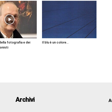
ella fotografia e dei
Il blu è un colore…
onisti
Archivi
A
Archivi