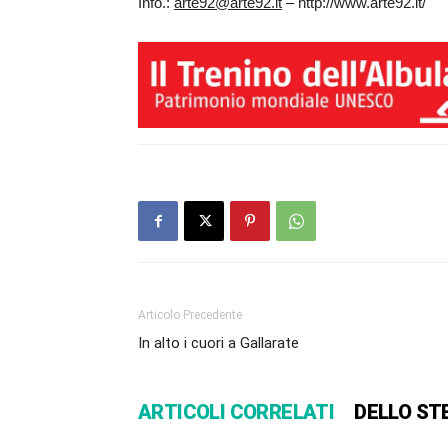
Info.:
arte92@arte92.it
– http://www.arte92.it/
Articolo Precedente
In alto i cuori a Gallarate
ARTICOLI CORRELATI
DELLO ST