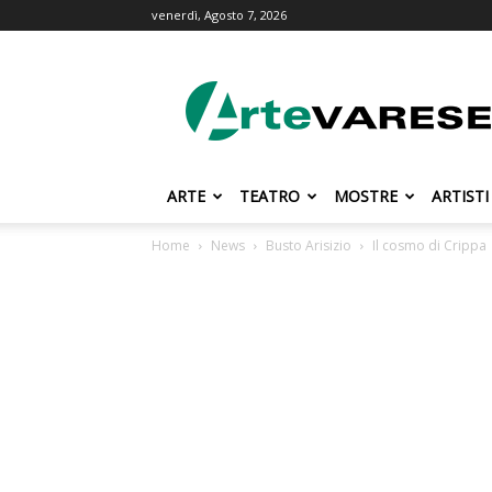
venerdì, Agosto 7, 2026
ArteVarese.com
ARTE
TEATRO
MOSTRE
ARTISTI
Home
News
Busto Arisizio
Il cosmo di Crippa