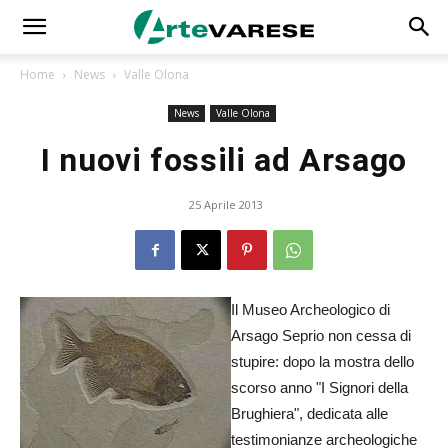
Home
News
Valle Olona
News
Valle Olona
I nuovi fossili ad Arsago
25 Aprile 2013
Il Museo Archeologico di
Arsago Seprio non cessa di
stupire: dopo la mostra dello
scorso anno "I Signori della
Brughiera", dedicata alle
testimonianze archeologiche