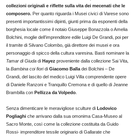
collezioni originali e riflette sulla vita dei mecenati che le
composero.
Per quanto riguarda i Musei civici di Varese sono
presenti importantissimi dipinti, giunti prima da esponenti della
borghesia locale come il notaio Giuseppe Bonazzola o Amelia
Bolchini, moglie dell’imprenditore edile Luigi De Grandi, poi per
il tramite di Silvano Colombo, già direttore dei musei e ora
personaggio di spicco della cultura varesina. Basti nominare la
Tamar di Giuda
di
Hayez
proveniente dalla collezione Sai Vita,
la
Bambina coi fiori
di
Giacomo Balla
dei Bolchini – De
Grandi, del lascito del medico Luigi Villa comprendente opere
di Daniele Ranzoni e Tranquillo Cremona e di quello di Jeanne
Brambilla con
Pellizza da Volpedo
.
Senza dimenticare le meravigliose sculture di
Lodovico
Pogliaghi
che arrivano dalla sua omonima Casa-Museo al
Sacro Monte, così come la collezione costituita da Guido
Rossi- imprenditore tessile originario di Gallarate che