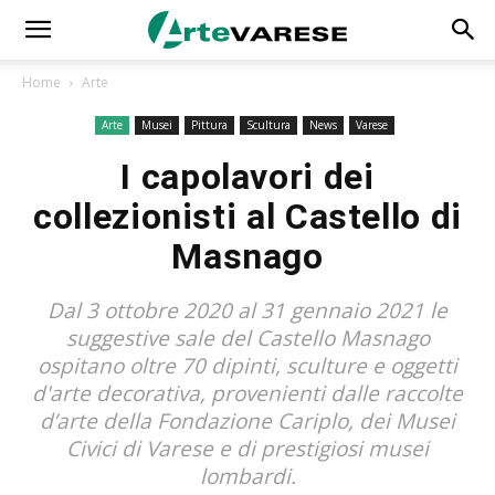
Home
Arte
Arte
Musei
Pittura
Scultura
News
Varese
I capolavori dei
collezionisti al Castello di
Masnago
Dal 3 ottobre 2020 al 31 gennaio 2021 le
suggestive sale del Castello Masnago
ospitano oltre 70 dipinti, sculture e oggetti
d'arte decorativa, provenienti dalle raccolte
d’arte della Fondazione Cariplo, dei Musei
Civici di Varese e di prestigiosi musei
lombardi.