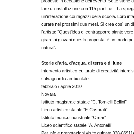
proposte in occasione dell'evento 'Sette storie d
fare un'installazione con 115 piantine – ha spie
un'interazione coi ragazzi della scuola. Loro inf
curare nei prossimi due mesi. Si crea così un dia
l'artista: "Quest'idea di contrapporre piante ve
girare ai giovani questa proposta; è un modo per f
natura".
Storie d'aria, d'acqua, di terra e di lune
Intervento artistico-culturale di creatività interdi
salvaguardia ambientale
febbraio / aprile 2010
Novara
Istituto magistrale statale "C. Tornielli Bellini"
Liceo artistico statale "F. Casorati"
Istituto tecnico industriale "Omar"
Liceo scientifico statale "A. Antonelli"
Per info e prenotazioni visite guidate 338-86911