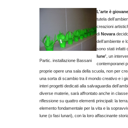
L'arte è giovane
tutela dell'ambie
creazioni artisti
di
Novara
decido
dell'ambiente e lo
sono stati infatti 
lune'
, un interve
Partic. installazione Bassani
contemporanei pe
proprie opere una sala della scuola, non per cre
una sorta di scambio tra il mondo creativo e i gi
interi progetti dedicati alla salvaguardia dell'a
diverse materie, sarà affrontato anche in classe
riflessione su quattro elementi principali: la ter
elemento fondamentale per la vita e la sopravviv
lune (o fasi lunari), con la loro affascinante stori