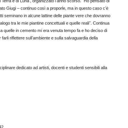
i Terra e di Luna', organizzato l'anno scorso. "Ho pensato di
gato Giugi – continuo così a proporle, ma in questo caso c'è
atti seminano in alcune lattine delle piante vere che dovranno
logo tra le mie piantine concettuali e quelle reali". Continua
re a quelle in cemento mi era venuta tempo fa e ho deciso di
arli riflettere sull'ambiente e sulla salvaguardia della
sciplinare dedicato ad artisti, docenti e studenti sensibili alla
42