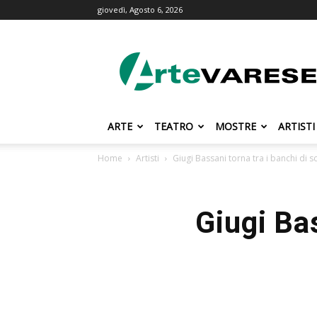
giovedì, Agosto 6, 2026
ArteVarese.com
ARTE
TEATRO
MOSTRE
ARTISTI
Home
Artisti
Giugi Bassani torna tra i banchi di s
Giugi Bas