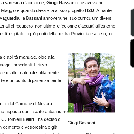
he la varesina d'adozione,
Giugi Bassani
che avevamo
go Maggiore quando dava vita al suo progetto
H2O
. Amante
alvaguardia, la Bassani annovera nel suo curriculum diversi
teriali di recupero, non ultime le 'colonne d'acqua' all'esterno
lesti' ospitato in più punti della nostra Provincia e atteso, in
 e abilità manuale, oltre alla
aggi importanti. Il riuso
a e di altri materiali solitamente
nte e un punto di partenza per le
getto dal Comune di Novara –
ha risposto con il solito entusiasmo
C. Tornielli Bellini", ha deciso di
Giugi Bassani
 in cemento e vetroresina e già