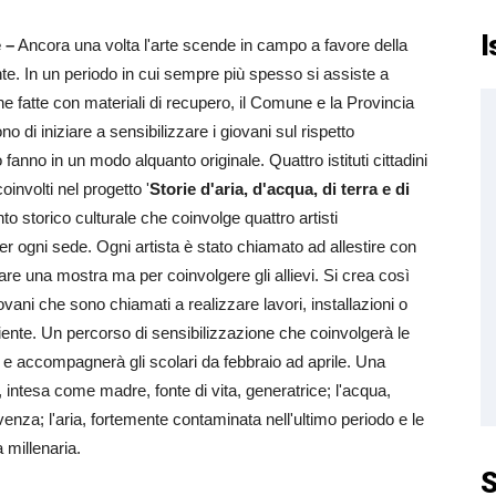
I
 –
Ancora una volta l'arte scende in campo a favore della
nte. In un periodo in cui sempre più spesso si assiste a
che fatte con materiali di recupero, il Comune e la Provincia
no di iniziare a sensibilizzare i giovani sul rispetto
 fanno in un modo alquanto originale. Quattro istituti cittadini
coinvolti nel progetto '
Storie d'aria, d'acqua, di terra e di
nto storico culturale che coinvolge quattro artisti
r ogni sede. Ogni artista è stato chiamato ad allestire con
are una mostra ma per coinvolgere gli allievi. Si crea così
ovani che sono chiamati a realizzare lavori, installazioni o
mbiente. Un percorso di sensibilizzazione che coinvolgerà le
 e accompagnerà gli scolari da febbraio ad aprile. Una
ra, intesa come madre, fonte di vita, generatrice; l'acqua,
enza; l'aria, fortemente contaminata nell'ultimo periodo e le
a millenaria.
S