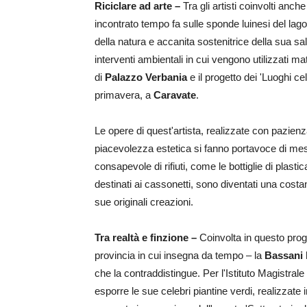
Riciclare ad arte –
Tra gli artisti coinvolti anc
incontrato tempo fa sulle sponde luinesi del la
della natura e accanita sostenitrice della sua s
interventi ambientali in cui vengono utilizzati ma
di
Palazzo Verbania
e il progetto dei 'Luoghi ce
primavera, a
Caravate
.
Le opere di quest'artista, realizzate con pazienza
piacevolezza estetica si fanno portavoce di mess
consapevole di rifiuti, come le bottiglie di plastic
destinati ai cassonetti, sono diventati una costa
sue originali creazioni.
Tra realtà e finzione –
Coinvolta in questo pro
provincia in cui insegna da tempo – la
Bassani
che la contraddistingue. Per l'Istituto Magistrale "
esporre le sue celebri piantine verdi, realizzate