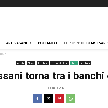
ARTEVAGANDO
POETANDO
LE RUBRICHE DI ARTEVARE
cuola
Artisti
News
Insubria
Interviste Arte
Arte
Scultura
sani torna tra i banchi
1 Febbraio 2010