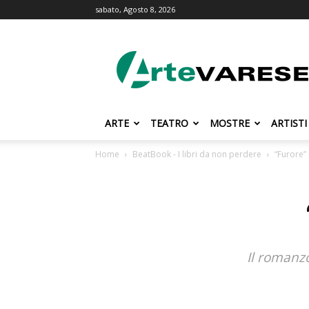
sabato, Agosto 8, 2026
ArteVarese.com
ARTE
TEATRO
MOSTRE
ARTISTI
Home
BeatBook - I libri da non perdere
“Furore”
Il romanzo