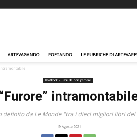
ARTEVAGANDO
POETANDO
LE RUBRICHE DI ARTEVARE
 intramontabile
BeatBook - I libri da non perdere
“Furore” intramontabil
 definito da Le Monde "tra i dieci migliori libri del
19 Agosto 2021