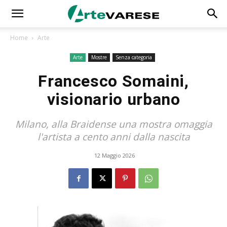
Home
Arte
Arte
Mostre
Senza categoria
Francesco Somaini,
visionario urbano
Milano, alla Braidense una mostra omaggia
l'artista a cento anni dalla nascita
12 Maggio 2026