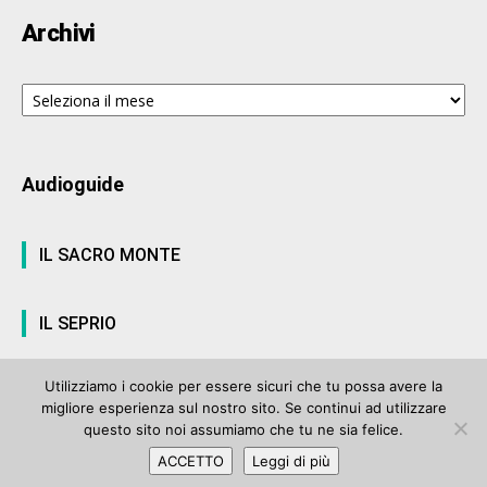
Archivi
Archivi
Audioguide
IL SACRO MONTE
IL SEPRIO
Utilizziamo i cookie per essere sicuri che tu possa avere la
migliore esperienza sul nostro sito. Se continui ad utilizzare
© ArteVarese.com by
Wtv S.r.l.
- © 2007 - P.I. 03063680122 Iscrizione n°
questo sito noi assumiamo che tu ne sia felice.
906 del Registro Stampa del Tribunale di Varese del 17 luglio 2006 |
ACCETTO
Leggi di più
Privacy Policy