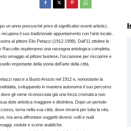
I
o un anno pressoché privo di significativi eventi artistici,
recupera il suo tradizionale appuntamento con l'arte locale,
tra al pittore Elio Petazzi (1912-1998). Dall'11 ottobre le
he Raccolte ospiteranno una rassegna antologica completa,
sto omaggio al pittore bustese, l'occasione per riscoprire e
sello importante della storia dell'arte della città.
etazzi nasce a Busto Arsizio nel 1912 e, nonostante la
utodidatta, sviluppando in maniera autonoma il suo percorso
0 dove gli viene riconosciuta già una forza cromatica non
sua dote artistica maggiore e distintiva. Dopo un periodo
so, torna nella sua città, dove rimarrà per tutta la vita.
re, ma ama affrontare soggetti diversi: volti e nudi
paesaggi, vedute e scene araldiche.