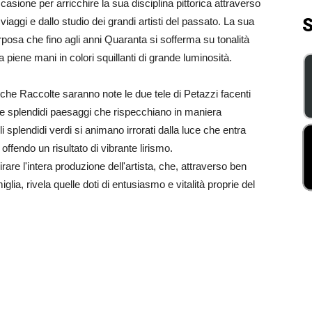
casione per arricchire la sua disciplina pittorica attraverso
S
iaggi e dallo studio dei grandi artisti del passato. La sua
rposa che fino agli anni Quaranta si sofferma su tonalità
piene mani in colori squillanti di grande luminosità.
viche Raccolte saranno note le due tele di Petazzi facenti
due splendidi paesaggi che rispecchiano in maniera
li splendidi verdi si animano irrorati dalla luce che entra
ffendo un risultato di vibrante lirismo.
e l'intera produzione dell'artista, che, attraverso ben
glia, rivela quelle doti di entusiasmo e vitalità proprie del