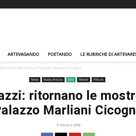
ARTEVAGANDO
POETANDO
LE RUBRICHE DI ARTEVARE
nano le mostre d’arte a Palazzo Marliani Cicogna
News
Busto Arisizio
Arte
Mostre
Pittura
zzi: ritornano le mostr
alazzo Marliani Cicog
9 Ottobre 2008