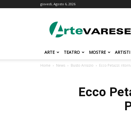
giovedì, Agosto 6, 2026
ArteVarese.com
ARTE
TEATRO
MOSTRE
ARTISTI
Home
News
Busto Arisizio
Ecco Petazzi: ritor
Ecco Peta
P