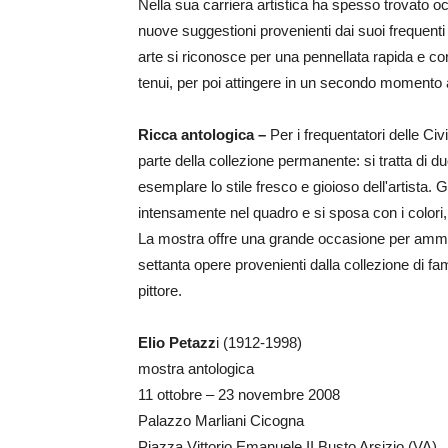
Nella sua carriera artistica ha spesso trovato oc
nuove suggestioni provenienti dai suoi frequenti v
arte si riconosce per una pennellata rapida e co
tenui, per poi attingere in un secondo momento a 
Ricca antologica –
Per i frequentatori delle Ci
parte della collezione permanente: si tratta di 
esemplare lo stile fresco e gioioso dell'artista. G
intensamente nel quadro e si sposa con i colori, o
La mostra offre una grande occasione per ammirar
settanta opere provenienti dalla collezione di fami
pittore.
Elio Petazz
i (1912-1998)
mostra antologica
11 ottobre – 23 novembre 2008
Palazzo Marliani Cicogna
Piazza Vittorio Emanuele II Busto Arsizio (VA)