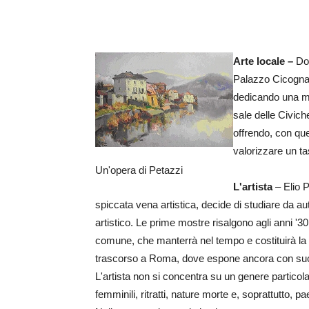
Arte locale –
Dop
Palazzo Cicogna 
dedicando una mos
sale delle Civic
offrendo, con que
valorizzare un tas
Un'opera di Petazzi
L'artista
– Elio P
spiccata vena artistica, decide di studiare da a
artistico. Le prime mostre risalgono agli anni '3
comune, che manterrà nel tempo e costituirà la 
trascorso a Roma, dove espone ancora con succes
L'artista non si concentra su un genere particola
femminili, ritratti, nature morte e, soprattutto, 