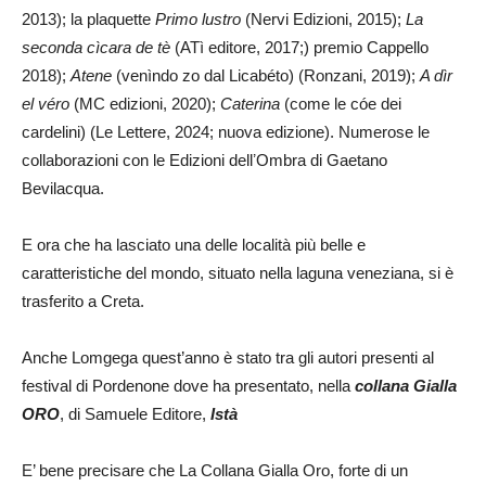
2013); la plaquette
Primo lustro
(Nervi Edizioni, 2015);
La
seconda cìcara de tè
(ATì editore, 2017;) premio Cappello
2018);
Atene
(venìndo zo dal Licabéto) (Ronzani, 2019);
A dìr
el véro
(MC edizioni, 2020);
Caterina
(come le cóe dei
cardelini) (Le Lettere, 2024; nuova edizione). Numerose le
collaborazioni con le Edizioni dellʼOmbra di Gaetano
Bevilacqua.
E ora che ha lasciato una delle località più belle e
caratteristiche del mondo, situato nella laguna veneziana, si è
trasferito a Creta.
Anche Lomgega quest’anno è stato tra gli autori presenti al
festival di Pordenone dove ha presentato, nella
collana Gialla
ORO
, di Samuele Editore,
Istà
E’ bene precisare che La Collana Gialla Oro, forte di un