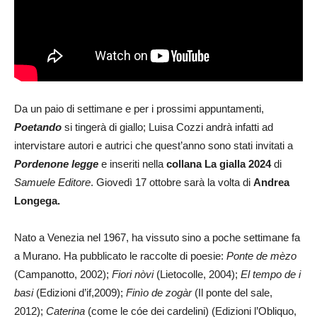
Da un paio di settimane e per i prossimi appuntamenti,
Poetando
si tingerà di giallo; Luisa Cozzi andrà infatti ad
intervistare autori e autrici che quest’anno sono stati invitati a
Pordenone legge
e inseriti nella
collana La gialla 2024
di
Samuele Editore
. Giovedì 17 ottobre sarà la volta di
Andrea
Longega.
Nato a Venezia nel 1967, ha vissuto sino a poche settimane fa
a Murano. Ha pubblicato le raccolte di poesie:
Ponte de mèzo
(Campanotto, 2002);
Fiori nòvi
(Lietocolle, 2004);
El tempo de i
basi
(Edizioni d’if,2009);
Finìo de zogàr
(Il ponte del sale,
2012);
Caterina
(come le cóe dei cardelini) (Edizioni l’Obliquo,