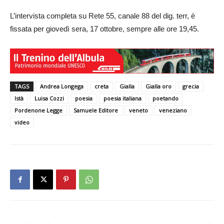
L’intervista completa su Rete 55, canale 88 del dig. terr, è
fissata per giovedì sera, 17 ottobre, sempre alle ore 19,45.
TAGS
Andrea Longega
creta
Gialla
Gialla oro
grecia
Istà
Luisa Cozzi
poesia
poesia italiana
poetando
Pordenone Legge
Samuele Editore
veneto
veneziano
video