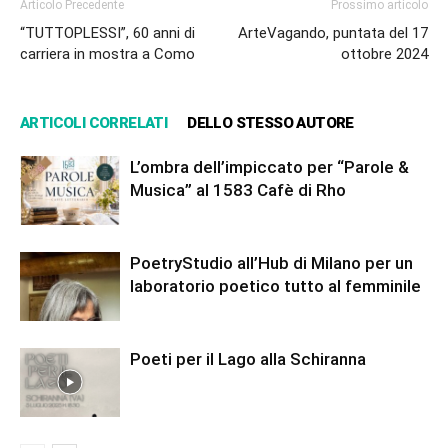
Articolo Precedente
Prossimo articolo
“TUTTOPLESSI”, 60 anni di
ArteVagando, puntata del 17
carriera in mostra a Como
ottobre 2024
ARTICOLI CORRELATI
DELLO STESSO AUTORE
L’ombra dell’impiccato per “Parole &
Musica” al 1583 Cafè di Rho
PoetryStudio all’Hub di Milano per un
laboratorio poetico tutto al femminile
Poeti per il Lago alla Schiranna