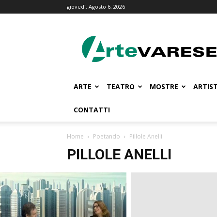
giovedì, Agosto 6, 2026
ArteVarese.com
ARTE
TEATRO
MOSTRE
ARTIST
CONTATTI
Home
Poetando
Pillole Anelli
PILLOLE ANELLI