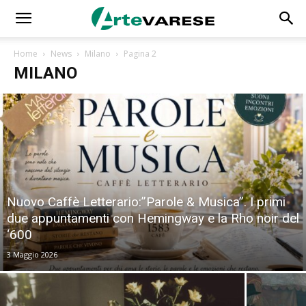
Home
News
Milano
Pagina 2
MILANO
Nuovo Caffè Letterario:”Parole & Musica”. I primi
due appuntamenti con Hemingway e la Rho noir del
‘600
3 Maggio 2026