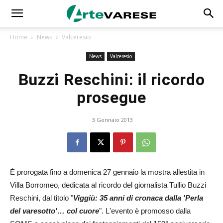
Home
News
Valceresio
News
Valceresio
Buzzi Reschini: il ricordo
prosegue
3 Gennaio 2013
È prorogata fino a domenica 27 gennaio la mostra allestita in
Villa Borromeo, dedicata al ricordo del giornalista Tullio Buzzi
Reschini, dal titolo "
Viggiù: 35 anni di cronaca dalla 'Perla
del varesotto'… col cuore
". L'evento è promosso dalla