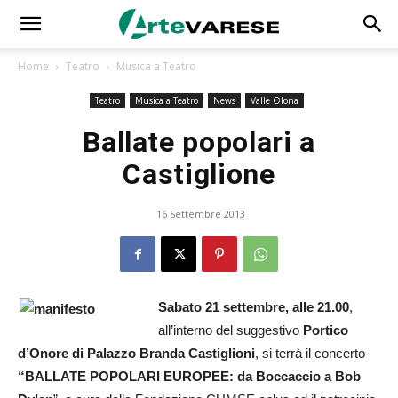
Home
Teatro
Musica a Teatro
Teatro
Musica a Teatro
News
Valle Olona
Ballate popolari a
Castiglione
16 Settembre 2013
Sabato 21 settembre, alle 21.00
,
all’interno del suggestivo
Portico
d’Onore di Palazzo Branda Castiglioni
, si terrà il concerto
“BALLATE POPOLARI EUROPEE: da Boccaccio a Bob