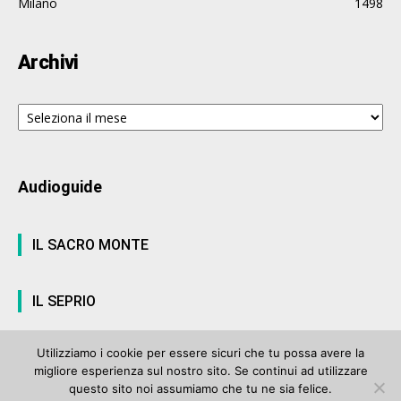
Milano
1498
Archivi
Archivi
Audioguide
IL SACRO MONTE
IL SEPRIO
Utilizziamo i cookie per essere sicuri che tu possa avere la
migliore esperienza sul nostro sito. Se continui ad utilizzare
© ArteVarese.com by
Wtv S.r.l.
- © 2007 - P.I. 03063680122 Iscrizione n°
questo sito noi assumiamo che tu ne sia felice.