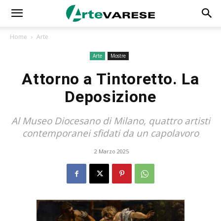
Home
Arte
Arte
Mostre
Attorno a Tintoretto. La
Deposizione
Al Museo Diocesano di Milano, quattro artisti
contemporanei sfidati da un capolavoro
2 Marzo 2025