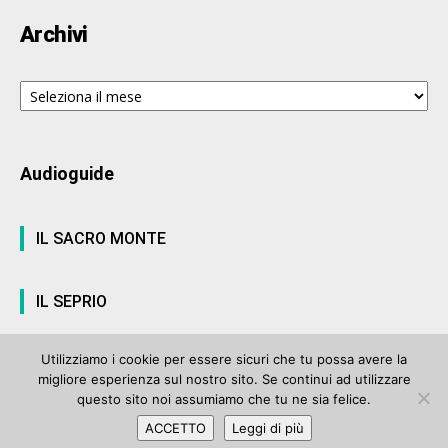
Archivi
Archivi
Audioguide
IL SACRO MONTE
IL SEPRIO
Utilizziamo i cookie per essere sicuri che tu possa avere la
migliore esperienza sul nostro sito. Se continui ad utilizzare
© ArteVarese.com by
Wtv S.r.l.
- © 2007 - P.I. 03063680122 Iscrizione n°
questo sito noi assumiamo che tu ne sia felice.
906 del Registro Stampa del Tribunale di Varese del 17 luglio 2006 |
ACCETTO
Leggi di più
Privacy Policy