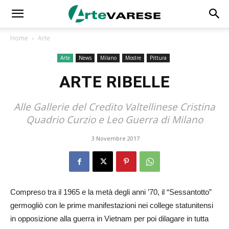
Home
Arte
Arte
News
Milano
Mostre
Pittura
ARTE RIBELLE
Alle Gallerie del Credito Valtellinese Cristina
Quadrio Curzio e Leo Guerra di Milano
3 Novembre 2017
Compreso tra il 1965 e la metà degli anni ’70, il “Sessantotto”
germogliò con le prime manifestazioni nei college statunitensi
in opposizione alla guerra in Vietnam per poi dilagare in tutta