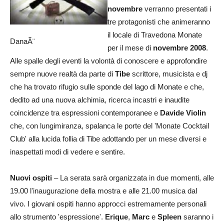
novembre
verranno presentati i
tre protagonisti che animeranno
il locale di Travedona Monate
DanaÃ¨
per il mese di
novembre 2008
.
Alle spalle degli eventi la volontà di conoscere e approfondire
sempre nuove realtà da parte di
Tibe
scrittore, musicista e dj
che ha trovato rifugio sulle sponde del lago di Monate e che,
dedito ad una nuova alchimia, ricerca incastri e inaudite
coincidenze tra espressioni contemporanee e
Davide Violin
che, con lungimiranza, spalanca le porte del 'Monate Cocktail
Club' alla lucida follia di Tibe adottando per un mese diversi e
inaspettati modi di vedere e sentire.
Nuovi ospiti
– La serata sarà organizzata in due momenti, alle
19.00 l'inaugurazione della mostra e alle 21.00 musica dal
vivo. I giovani ospiti hanno approcci estremamente personali
allo strumento 'espressione'.
Erique
,
Marc
e
Spleen
saranno i