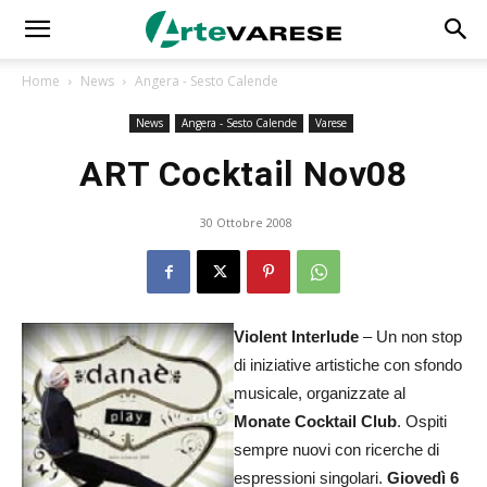
Home
News
Angera - Sesto Calende
News
Angera - Sesto Calende
Varese
ART Cocktail Nov08
30 Ottobre 2008
Violent Interlude
– Un non stop
di iniziative artistiche con sfondo
musicale, organizzate al
Monate Cocktail Club
. Ospiti
sempre nuovi con ricerche di
espressioni singolari.
Giovedì 6