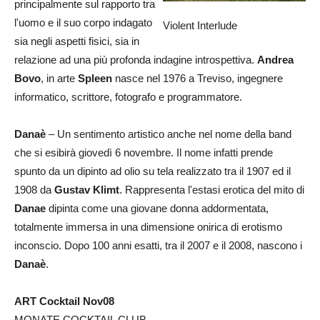
principalmente sul rapporto tra
l'uomo e il suo corpo indagato
Violent Interlude
sia negli aspetti fisici, sia in
relazione ad una più profonda indagine introspettiva.
Andrea
Bovo
, in arte
Spleen
nasce nel 1976 a Treviso, ingegnere
informatico, scrittore, fotografo e programmatore.
Danaè
– Un sentimento artistico anche nel nome della band
che si esibirà giovedì 6 novembre. Il nome infatti prende
spunto da un dipinto ad olio su tela realizzato tra il 1907 ed il
1908 da
Gustav Klimt
. Rappresenta l'estasi erotica del mito di
Danae
dipinta come una giovane donna addormentata,
totalmente immersa in una dimensione onirica di erotismo
inconscio. Dopo 100 anni esatti, tra il 2007 e il 2008, nascono i
Danaè
.
ART Cocktail Nov08
MONATE COCKTAIL CLUB