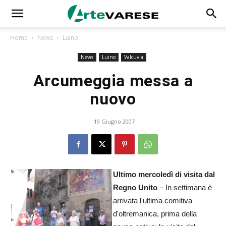
Home
News
Luino
News
Luino
Valcuvia
Arcumeggia messa a
nuovo
19 Giugno 2007
Ultimo mercoledì di visita dal
Regno Unito
– In settimana è
arrivata l'ultima comitiva
d'oltremanica, prima della