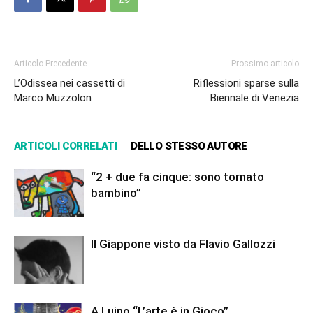
Articolo Precedente
Prossimo articolo
L’Odissea nei cassetti di
Riflessioni sparse sulla
Marco Muzzolon
Biennale di Venezia
ARTICOLI CORRELATI
DELLO STESSO AUTORE
“2 + due fa cinque: sono tornato
bambino”
Il Giappone visto da Flavio Gallozzi
A Luino “L’arte è in Gioco”