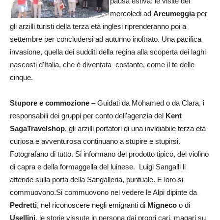
pausa estiva: le visite del
mercoledi ad
Arcumeggia
per
gli arzilli turisti della terza età inglesi riprenderanno poi a
settembre per concludersi ad autunno inoltrato. Una pacifica
invasione, quella dei sudditi della regina alla scoperta dei laghi
nascosti d'Italia, che è diventata costante, come il te delle
cinque.
Stupore e commozione
– Guidati da Mohamed o da Clara, i
responsabili dei gruppi per conto dell'agenzia del
Kent
SagaTravelshop
, gli arzilli portatori di una invidiabile terza età
curiosa e avventurosa continuano a stupire e stupirsi.
Fotografano di tutto. Si informano del prodotto tipico, del violino
di capra e della formaggella del luinese. Luigi Sangalli li
attende sulla porta della Sangalleria, puntuale. E loro si
commuovono.Si commuovono nel vedere le Alpi dipinte da
Pedretti
, nel riconoscere negli emigranti di
Migneco
o di
Usellini
, le storie vissute in persona dai propri cari, magari su