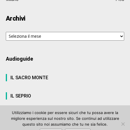
Archivi
Archivi
Audioguide
IL SACRO MONTE
IL SEPRIO
Utilizziamo i cookie per essere sicuri che tu possa avere la
migliore esperienza sul nostro sito. Se continui ad utilizzare
© ArteVarese.com by
Wtv S.r.l.
- © 2007 - P.I. 03063680122 Iscrizione n°
questo sito noi assumiamo che tu ne sia felice.
906 del Registro Stampa del Tribunale di Varese del 17 luglio 2006 |