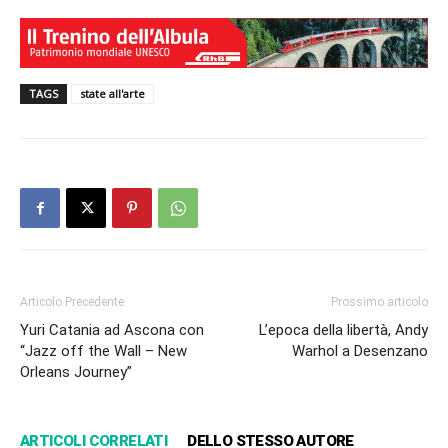
TAGS
state all'arte
Articolo Precedente
Prossimo articolo
Yuri Catania ad Ascona con
L’epoca della libertà, Andy
“Jazz off the Wall – New
Warhol a Desenzano
Orleans Journey”
ARTICOLI CORRELATI
DELLO STESSO AUTORE