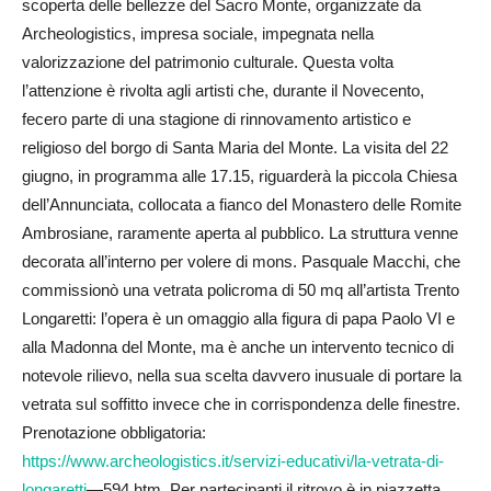
scoperta delle bellezze del Sacro Monte, organizzate da
Archeologistics, impresa sociale, impegnata nella
valorizzazione del patrimonio culturale. Questa volta
l’attenzione è rivolta agli artisti che, durante il Novecento,
fecero parte di una stagione di rinnovamento artistico e
religioso del borgo di Santa Maria del Monte. La visita del 22
giugno, in programma alle 17.15, riguarderà la piccola Chiesa
dell’Annunciata, collocata a fianco del Monastero delle Romite
Ambrosiane, raramente aperta al pubblico. La struttura venne
decorata all’interno per volere di mons. Pasquale Macchi, che
commissionò una vetrata policroma di 50 mq all’artista Trento
Longaretti: l’opera è un omaggio alla figura di papa Paolo VI e
alla Madonna del Monte, ma è anche un intervento tecnico di
notevole rilievo, nella sua scelta davvero inusuale di portare la
vetrata sul soffitto invece che in corrispondenza delle finestre.
Prenotazione obbligatoria:
https://www.archeologistics.it/servizi-educativi/la-vetrata-di-
longaretti
—594.htm. Per partecipanti il ritrovo è in piazzetta