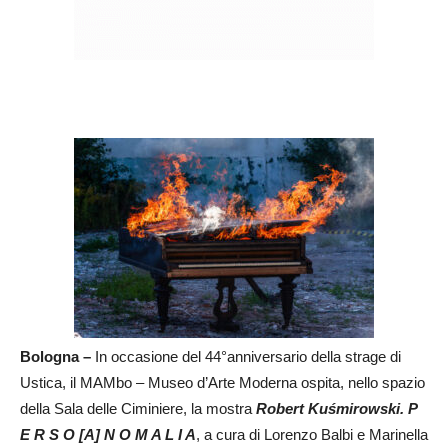
Bologna –
In occasione del 44°anniversario della strage di
Ustica, il
MAMbo – Museo d’Arte Moderna
ospita
,
nello spazio
della
Sala delle Ciminiere
,
la mostra
Robert Ku
ś
mirowski. P
E R S O [A] N O M A L I A
, a cura di
Lorenzo Balbi
e
Marinella