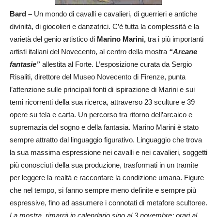
Bard –
Un mondo di cavalli e cavalieri, di guerrieri e antiche
divinità, di giocolieri e danzatrici. C’è tutta la complessità e la
varietà del genio artistico di
Marino Marini,
tra i più importanti
artisti italiani del Novecento, al centro della mostra
“Arcane
fantasie”
allestita al Forte. L’esposizione curata da Sergio
Risaliti, direttore del Museo Novecento di Firenze, punta
l’attenzione sulle principali fonti di ispirazione di Marini e sui
temi ricorrenti della sua ricerca, attraverso 23 sculture e 39
opere su tela e carta. Un percorso tra ritorno dell’arcaico e
supremazia del sogno e della fantasia. Marino Marini è stato
sempre attratto dal linguaggio figurativo. Linguaggio che trova
la sua massima espressione nei cavalli e nei cavalieri, soggetti
più conosciuti della sua produzione, trasformati in un tramite
per leggere la realtà e raccontare la condizione umana. Figure
che nel tempo, si fanno sempre meno definite e sempre più
espressive, fino ad assumere i connotati di metafore scultoree.
La mostra, rimarrà in calendario sino al 3 novembre; orari al