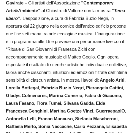
Gavirate –
Gli artisti dell’Associazione
“Contemporary
Arte&Ambiente”
al Chiostro di Voltorre con la mostra
“Tema
libero”
. L’esposizione, a cura di Fabrizia Buzio Negri, in
apertura dal 22 giugno nella cornice dell’antico edificio propone
due fine settimana tra arte ecologia e musica. L’inaugurazione
è in programma alle 16 e prevede una performance live con il
“Rituale di San Giovanni di Franesca Zichi con
accompagnamento musicale di Matteo Goglio. Ogni opera
esposta è il risultato di ricerche artistiche individuali e collettive,
talora anche dissonanti, intuizioni ed emozioni filtrate dall’intima
sensibilità di ciascun artista. In mostra i lavori di:
Angelo Ariti,
Lorella Bottegal, Fabrizia Buzio Negri, Pierangela Cattini,
Gladys Colmenares, Marina Comerio, Fabio di Giacomo,
Laura Fasano, Flora Fumei, Silvana Gadda, Elda
Francesca Genghini, Martina Goetze Vinci, GuerraepaolO,
Antonella Lelli, Franco Mancuso, Stefania Mascheroni,
Raffaela Merlo, Sonia Naccache, Carlo Pezzana, Elisabetta