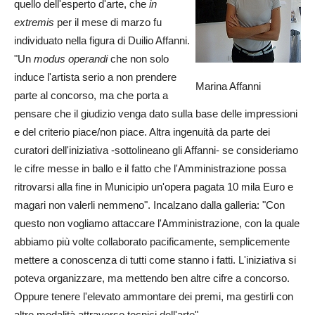
quello dell'esperto d'arte, che
in
extremis
per il mese di marzo fu
individuato nella figura di Duilio Affanni.
"Un
modus operandi
che non solo
induce l'artista serio a non prendere
Marina Affanni
parte al concorso, ma che porta a
pensare che il giudizio venga dato sulla base delle impressioni
e del criterio piace/non piace. Altra ingenuità da parte dei
curatori dell'iniziativa -sottolineano gli Affanni- se consideriamo
le cifre messe in ballo e il fatto che l'Amministrazione possa
ritrovarsi alla fine in Municipio un'opera pagata 10 mila Euro e
magari non valerli nemmeno". Incalzano dalla galleria: "Con
questo non vogliamo attaccare l'Amministrazione, con la quale
abbiamo più volte collaborato pacificamente, semplicemente
mettere a conoscenza di tutti come stanno i fatti. L'iniziativa si
poteva organizzare, ma mettendo ben altre cifre a concorso.
Oppure tenere l'elevato ammontare dei premi, ma gestirli con
altre modalità attraverso tecnici dell'arte".