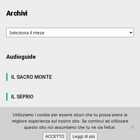
Archivi
Archivi
Audioguide
IL SACRO MONTE
IL SEPRIO
Utilizziamo i cookie per essere sicuri che tu possa avere la
migliore esperienza sul nostro sito. Se continui ad utilizzare
© ArteVarese.com by
Wtv S.r.l.
- © 2007 - P.I. 03063680122 Iscrizione n°
questo sito noi assumiamo che tu ne sia felice.
906 del Registro Stampa del Tribunale di Varese del 17 luglio 2006 |
ACCETTO
Leggi di più
Privacy Policy