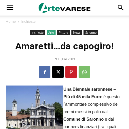
Home
Inchieste
Inchieste
Arte
Pittura
News
Saronno
Amaretti…da capogiro!
9 Luglio 2009
Una Biennale saronnese –
Più di 45 mila Euro
: è questo
l'ammontare complessivo dei
premi messi in palio dal
Comune di Saronno
e dai
partners finanziari (tra i quali