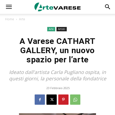
Home
Arte
Arte
Artisti
A Varese CATHART
GALLERY, un nuovo
spazio per l’arte
Ideato dall'artista Carla Pugliano ospita, in
questi giorni, la personale della fondatrice
23 Febbraio 2025