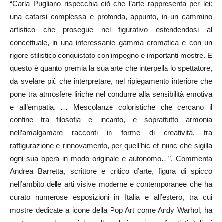
“Carla Pugliano rispecchia ciò che l’arte rappresenta per lei:
una catarsi complessa e profonda, appunto, in un cammino
artistico che prosegue nel figurativo estendendosi al
concettuale, in una interessante gamma cromatica e con un
rigore stilistico conquistato con impegno e importanti mostre. E
questo è quanto premia la sua arte che interpella lo spettatore,
da svelare più che interpretare, nel ripiegamento interiore che
pone tra atmosfere liriche nel condurre alla sensibilità emotiva
e all’empatia. … Mescolanze coloristiche che cercano il
confine tra filosofia e incanto, e soprattutto armonia
nell’amalgamare racconti in forme di creatività, tra
raffigurazione e rinnovamento, per quell’hic et nunc che sigilla
ogni sua opera in modo originale e autonomo…”. Commenta
Andrea Barretta, scrittore e critico d’arte, figura di spicco
nell’ambito delle arti visive moderne e contemporanee che ha
curato numerose esposizioni in Italia e all’estero, tra cui
mostre dedicate a icone della Pop Art come Andy Warhol, ha