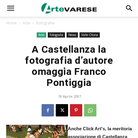
Home
Arte
Fotografia
Arte
Fotografia
News
Valle Olona
A Castellanza la
fotografia d’autore
omaggia Franco
Pontiggia
18 Aprile 2007
Anche Click Art's, la meritoria
associazione di Castellanza