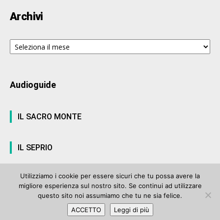
Archivi
Archivi
Audioguide
IL SACRO MONTE
IL SEPRIO
Utilizziamo i cookie per essere sicuri che tu possa avere la
migliore esperienza sul nostro sito. Se continui ad utilizzare
© ArteVarese.com by
Wtv S.r.l.
- © 2007 - P.I. 03063680122 Iscrizione n°
questo sito noi assumiamo che tu ne sia felice.
906 del Registro Stampa del Tribunale di Varese del 17 luglio 2006 |
ACCETTO
Leggi di più
Privacy Policy