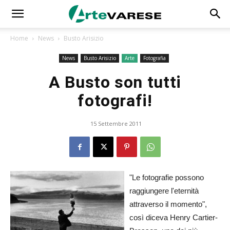
Home
News
Busto Arisizio
News
Busto Arisizio
Arte
Fotografia
A Busto son tutti
fotografi!
15 Settembre 2011
"Le fotografie possono
raggiungere l'eternità
attraverso il momento",
così diceva Henry Cartier-