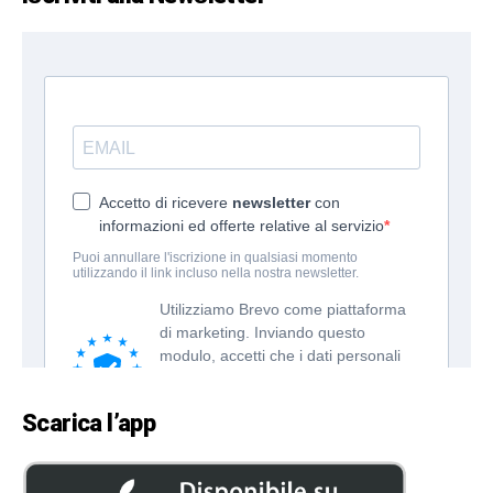
Scarica l’app