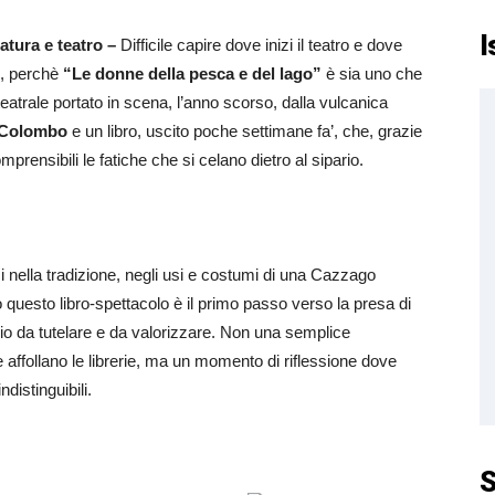
I
ratura e teatro –
Difficile capire dove inizi il teatro e dove
Sì, perchè
“Le donne della pesca e del lago”
è sia uno che
teatrale portato in scena, l’anno scorso, dalla vulcanica
 Colombo
e un libro, uscito poche settimane fa’, che, grazie
mprensibili le fatiche che si celano dietro al sipario.
 nella tradizione, negli usi e costumi di una Cazzago
questo libro-spettacolo è il primo passo verso la presa di
io da tutelare e da valorizzare. Non una semplice
e affollano le librerie, ma un momento di riflessione dove
distinguibili.
S