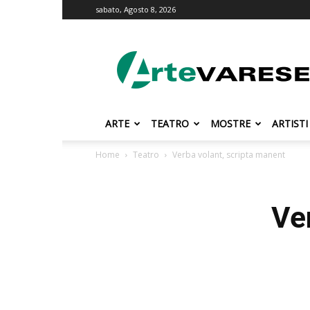
sabato, Agosto 8, 2026
ArteVarese.com
ARTE
TEATRO
MOSTRE
ARTISTI
Home
Teatro
Verba volant, scripta manent
Ve