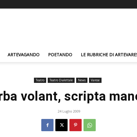
ARTEVAGANDO
POETANDO
LE RUBRICHE DI ARTEVARE
Teatro
Teatro Dialettale
News
Varese
rba volant, scripta man
24 Luglio 2009