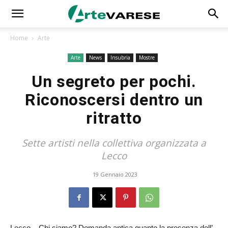
Home
Arte
Arte
News
Insubria
Mostre
Un segreto per pochi.
Riconoscersi dentro un
ritratto
Sette artisti nella collettiva organizzata a
Lecco
19 Gennaio 2023
Lecco – Chi siamo? Domanda antica quanto la presenza dell’