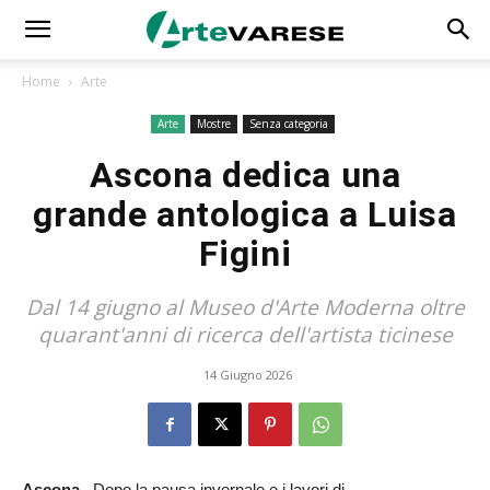
Home
Arte
Arte
Mostre
Senza categoria
Ascona dedica una
grande antologica a Luisa
Figini
Dal 14 giugno al Museo d'Arte Moderna oltre
quarant'anni di ricerca dell'artista ticinese
14 Giugno 2026
Ascona –
Dopo la pausa invernale e i lavori di