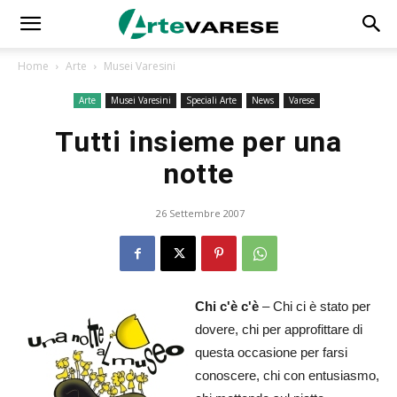
Home
Arte
Musei Varesini
Arte
Musei Varesini
Speciali Arte
News
Varese
Tutti insieme per una
notte
26 Settembre 2007
Chi c'è c'è
– Chi ci è stato per
dovere, chi per approfittare di
questa occasione per farsi
conoscere, chi con entusiasmo,