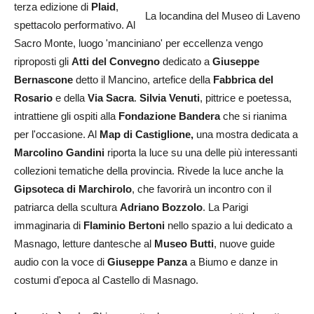
terza edizione di
Plaid
,
La locandina del Museo di Laveno
spettacolo performativo. Al
Sacro Monte, luogo 'manciniano' per eccellenza vengo
riproposti gli
Atti del Convegno
dedicato a
Giuseppe
Bernascone
detto il Mancino, artefice della
Fabbrica del
Rosario
e della
Via Sacra
.
Silvia Venuti
, pittrice e poetessa,
intrattiene gli ospiti alla
Fondazione Bandera
che si rianima
per l'occasione. Al
Map di Castiglione,
una mostra dedicata a
Marcolino Gandini
riporta la luce su una delle più interessanti
collezioni tematiche della provincia. Rivede la luce anche la
Gipsoteca di Marchirolo
, che favorirà un incontro con il
patriarca della scultura
Adriano Bozzolo
. La Parigi
immaginaria di
Flaminio Bertoni
nello spazio a lui dedicato a
Masnago, letture dantesche al
Museo Butti
, nuove guide
audio con la voce di
Giuseppe Panza
a Biumo e danze in
costumi d'epoca al Castello di Masnago.