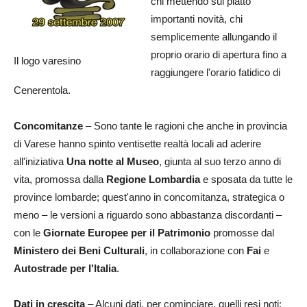
chi mettendo sul piatto
importanti novità, chi
semplicemente allungando il
proprio orario di apertura fino a
Il logo varesino
raggiungere l'orario fatidico di
Cenerentola.
Concomitanze
– Sono tante le ragioni che anche in provincia
di Varese hanno spinto ventisette realtà locali ad aderire
all'iniziativa
Una notte al Museo
, giunta al suo terzo anno di
vita, promossa dalla
Regione Lombardia
e sposata da tutte le
province lombarde; quest'anno in concomitanza, strategica o
meno – le versioni a riguardo sono abbastanza discordanti –
con le
Giornate Europee per il Patrimonio
promosse dal
Ministero dei Beni Culturali
, in collaborazione con
Fai
e
Autostrade per l'Italia
.
Dati in crescita
– Alcuni dati, per cominciare, quelli resi noti: