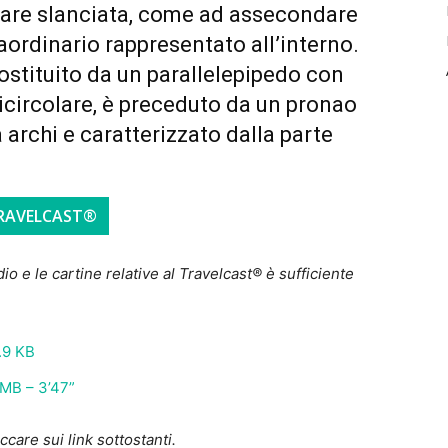
ppare slanciata, come ad assecondare
raordinario rappresentato all’interno.
costituito da un parallelepipedo con
circolare, è preceduto da un pronao
 archi e caratterizzato dalla parte
TRAVELCAST®
dio e le cartine relative al Travelcast® è sufficiente
.9 KB
0 MB – 3’47”
ccare sui link sottostanti.