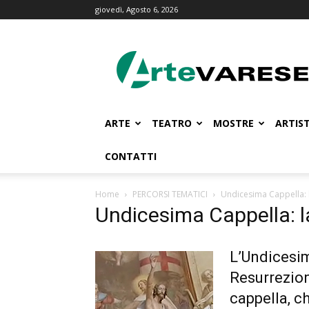
giovedì, Agosto 6, 2026
ArteVarese.com
ARTE
TEATRO
MOSTRE
ARTIST
CONTATTI
Home
PERCORSI TEMATICI
Undicesima Cappella: 
Undicesima Cappella: l
L’Undicesim
Resurrezion
cappella, ch