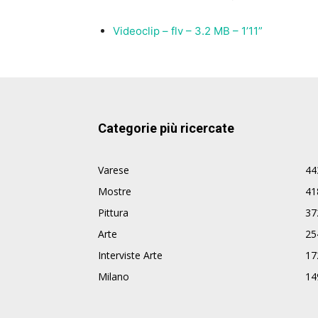
Videoclip – flv – 3.2 MB – 1’11”
Categorie più ricercate
Varese
44
Mostre
41
Pittura
37
Arte
25
Interviste Arte
17
Milano
14