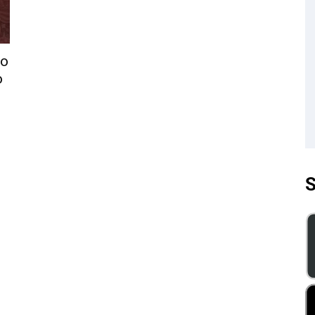
ro
o
S