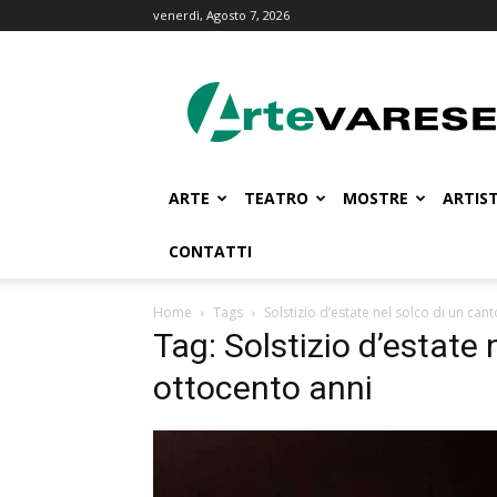
venerdì, Agosto 7, 2026
ArteVarese.com
ARTE
TEATRO
MOSTRE
ARTIST
CONTATTI
Home
Tags
Solstizio d’estate nel solco di un can
Tag: Solstizio d’estate 
ottocento anni