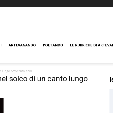
I
ARTEVAGANDO
POETANDO
LE RUBRICHE DI ARTEVA
to lungo ottocento anni
nel solco di un canto lungo
I