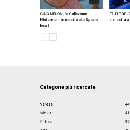
GINO MELONI, la Collezione
“TUTTOPLESS
Hintermann in mostra allo Spazio
in mostra 
heart
Categorie più ricercate
Varese
44
Mostre
41
Pittura
37