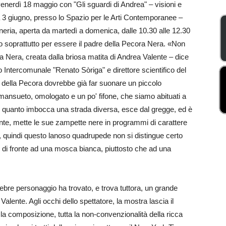
nerdì 18 maggio con "Gli sguardi di Andrea" – visioni e
ca 3 giugno, presso lo Spazio per le Arti Contemporanee –
eria, aperta da martedì a domenica, dalle 10.30 alle 12.30
ico soprattutto per essere il padre della Pecora Nera. «Non
ra Nera, creata dalla briosa matita di Andrea Valente – dice
 Intercomunale "Renato Sòriga" e direttore scientifico del
o della Pecora dovrebbe già far suonare un piccolo
 mansueto, omologato e un po' fifone, che siamo abituati a
n quanto imbocca una strada diversa, esce dal gregge, ed è
ente, mette le sue zampette nere in programmi di carattere
 quindi questo lanoso quadrupede non si distingue certo
mo di fronte ad una mosca bianca, piuttosto che ad una
bre personaggio ha trovato, e trova tuttora, un grande
a Valente. Agli occhi dello spettatore, la mostra lascia il
 e la composizione, tutta la non-convenzionalità della ricca