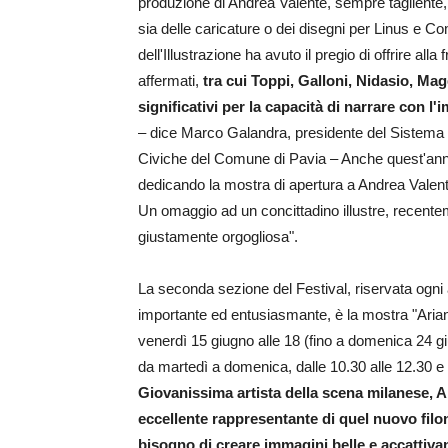
produzione di Andrea Valente, sempre tagliente, s
sia delle caricature o dei disegni per Linus e Com
dell'Illustrazione ha avuto il pregio di offrire alla 
affermati,
tra cui Toppi, Galloni, Nidasio, Mag
significativi per la capacità di narrare con l
– dice Marco Galandra, presidente del Sistema B
Civiche del Comune di Pavia – Anche quest'anno il 
dedicando la mostra di apertura a Andrea Valente,
Un omaggio ad un concittadino illustre, recentem
giustamente orgogliosa".
La seconda sezione del Festival, riservata ogni
importante ed entusiasmante, è la mostra "Ariann
venerdì 15 giugno alle 18 (fino a domenica 24 giu
da martedì a domenica, dalle 10.30 alle 12.30 e d
Giovanissima artista della scena milanese, Ari
eccellente rappresentante di quel nuovo filon
bisogno di creare immagini belle e accattivan