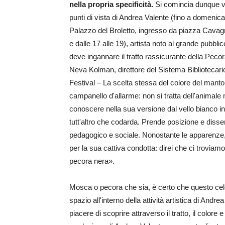
nella propria specificità.
Si comincia dunque ve
punti di vista di Andrea Valente (fino a domeni
Palazzo del Broletto, ingresso da piazza Cavagn
e dalle 17 alle 19), artista noto al grande pubbl
deve ingannare il tratto rassicurante della Peco
Neva Kolman, direttore del Sistema Bibliotecario
Festival – La scelta stessa del colore del mant
campanello d'allarme: non si tratta dell'animale
conoscere nella sua versione dal vello bianco i
tutt'altro che codarda. Prende posizione e diss
pedagogico e sociale. Nonostante le apparenze,
per la sua cattiva condotta: direi che ci trovia
pecora nera».
Mosca o pecora che sia, è certo che questo cele
spazio all'interno della attività artistica di Andre
piacere di scoprire attraverso il tratto, il colore