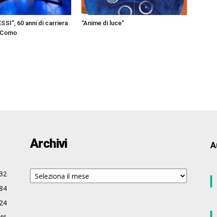
I”, 60 anni di carriera
“Anime di luce”
a Como
Archivi
A
Archivi
32
84
24