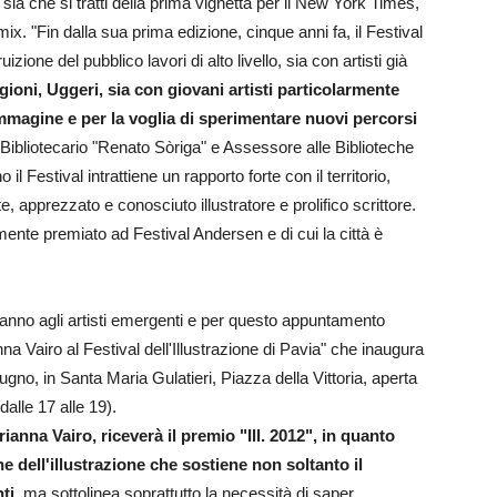
ia che si tratti della prima vignetta per il New York Times,
ix. "Fin dalla sua prima edizione, cinque anni fa, il Festival
fruizione del pubblico lavori di alto livello, sia con artisti già
gioni, Uggeri, sia con giovani artisti particolarmente
'immagine e per la voglia di sperimentare nuovi percorsi
ibliotecario "Renato Sòriga" e Assessore alle Biblioteche
Festival intrattiene un rapporto forte con il territorio,
 apprezzato e conosciuto illustratore e prolifico scrittore.
ente premiato ad Festival Andersen e di cui la città è
 anno agli artisti emergenti e per questo appuntamento
a Vairo al Festival dell'Illustrazione di Pavia" che inaugura
gno, in Santa Maria Gulatieri, Piazza della Vittoria, aperta
alle 17 alle 19).
anna Vairo, riceverà il premio "Ill. 2012", in quanto
e dell'illustrazione che sostiene non soltanto il
ti,
ma sottolinea soprattutto la necessità di saper