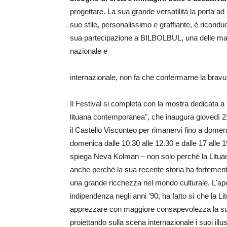
progettare. La sua grande versatilità la porta ad
suo stile, personalissimo e graffiante, è riconduc
sua partecipazione a BILBOLBUL, una delle mani
nazionale e
internazionale, non fa che confermarne la bravu
Il Festival si completa con la mostra dedicata a "
lituana contemporanea", che inaugura giovedì 2
il Castello Visconteo per rimanervi fino a domen
domenica dalle 10.30 alle 12.30 e dalle 17 alle
spiega Neva Kolman – non solo perché la Lituania 
anche perché la sua recente storia ha fortement
una grande ricchezza nel mondo culturale. L'ape
indipendenza negli anni '90, ha fatto sì che la L
apprezzare con maggiore consapevolezza la sua c
proiettando sulla scena internazionale i suoi ill