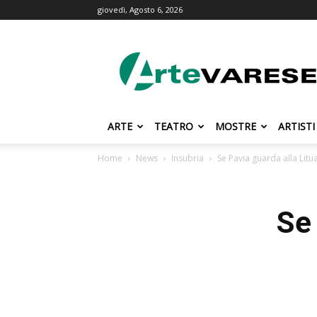
giovedì, Agosto 6, 2026
ArteVarese.com
ARTE
TEATRO
MOSTRE
ARTISTI
Home
News
Insubria
Se Pavia guarda alla Litu
Se