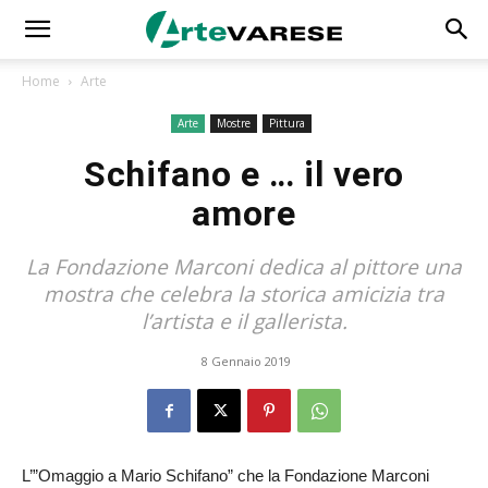
Home
Arte
Arte
Mostre
Pittura
Schifano e … il vero
amore
La Fondazione Marconi dedica al pittore una
mostra che celebra la storica amicizia tra
l’artista e il gallerista.
8 Gennaio 2019
L’”Omaggio a Mario Schifano” che la Fondazione Marconi