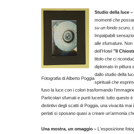
Studio della luce –
momenti che possano 
su un fondo scuro, ch
Impalpabili sensazio
alle sfumature. Non a
dell'Hotel
"Il Chiost
titolo che ci ricondu
diplomato in pittura
dallo studio della lu
Fotografia di Alberto Poggia
spirituali che esprim
fuso la luce con i colori trasformando l'immagin
Particolari sfumati e punti lucenti: tutto questo è
distintivi degli scatti di Poggia, una vivacità mai 
perlati si sposano quasi a creare un'armonia che
Una mostra, un omaggio –
L'esposizione foto