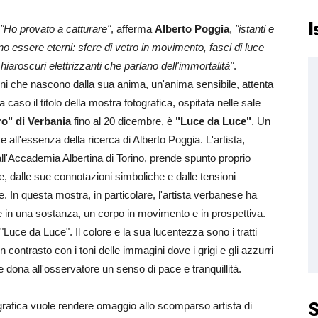
I
"Ho provato a catturare"
, afferma
Alberto Poggia
,
"istanti e
essere eterni: sfere di vetro in movimento, fasci di luce
iaroscuri elettrizzanti che parlano dell'immortalità"
.
ni che nascono dalla sua anima, un'anima sensibile, attenta
 caso il titolo della mostra fotografica, ospitata nelle sale
ro" di Verbania
fino al 20 dicembre, è
"Luce da Luce"
. Un
ce all'essenza della ricerca di Alberto Poggia. L'artista,
 all'Accademia Albertina di Torino, prende spunto proprio
ce, dalle sue connotazioni simboliche e dalle tensioni
e. In questa mostra, in particolare, l'artista verbanese ha
e in una sostanza, un corpo in movimento e in prospettiva.
 "Luce da Luce". Il colore e la sua lucentezza sono i tratti
in contrasto con i toni delle immagini dove i grigi e gli azzurri
 dona all'osservatore un senso di pace e tranquillità.
S
grafica vuole rendere omaggio allo scomparso artista di