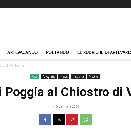
ARTEVAGANDO
POETANDO
LE RUBRICHE DI ARTEVARE
stro di Verbania
Arte
Fotografia
News
Insubria
Mostre
i Poggia al Chiostro di
4 Dicembre 2009