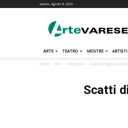
sabato, Agosto 8, 2026
ArteVarese.com
ARTE
TEATRO
MOSTRE
ARTISTI
Home
Arte
Fotografia
Scatti di Poggia al Chio
Scatti d