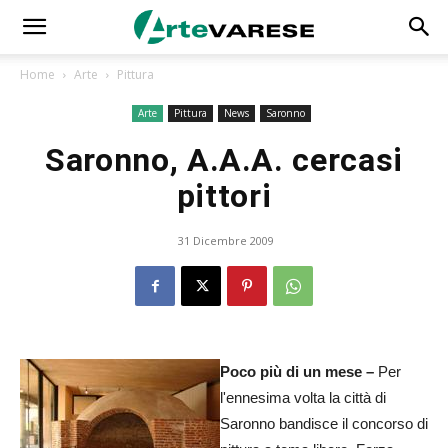
Home
Arte
Pittura
Arte
Pittura
News
Saronno
Saronno, A.A.A. cercasi
pittori
31 Dicembre 2009
Poco più di un mese –
Per
l'ennesima volta la città di
Saronno bandisce il concorso di