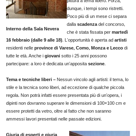
pittura a tema libero. Forza,
dunque, i tempi sono ristretti.
Poco più di un mese ci separa
dalla
scadenza
del concorso,
Interno della Sala Nevera
che è stata fissata per
martedì
16 febbraio (dalle 9 alle 18)
. L'opportunità è aperta ad
artisti
residenti nelle
province di Varese, Como, Monza e Lecco
di
tutte le età. Anche i
giovani
sotto i 25 anni possono
partecipare: a loro è dedicata un'apposita
sezione
.
Tema e tecniche liberi –
Nessun vincolo agli artisti: il tema, lo
stile e la tecnica sono liberi, ad eccezione di qualche piccola
regola. Non potrà infatti essere presentata più di un'opera, i
dipinti non dovranno superare le dimensioni di 100×100 cm e
essere protetti da vetro, oltre al fatto che non saranno
ammessi lavori presentati nelle passate edizioni.
Giuria di esperti e giuria