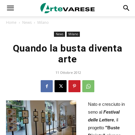
Home
News
Milano
News
Milano
Quando la busta diventa
arte
11 Ottobre 2012
Nato e cresciuto in
seno al
Festival
delle Lettere
, il
progetto
"Buste