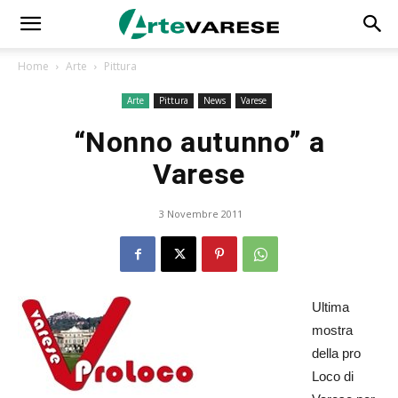
Home
Arte
Pittura
Arte
Pittura
News
Varese
“Nonno autunno” a
Varese
3 Novembre 2011
Ultima
mostra
della pro
Loco di