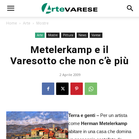
Home
Arte
Mostre
Arte
Mostre
Pittura
News
Varese
Metelerkamp e il
Varesotto che non c’è più
2 Aprile 2009
Terra e genti –
Per un artista
come
Herman Metelerkamp
abitare in una casa che domina