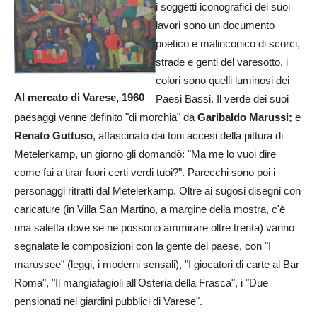
i soggetti iconografici dei suoi
lavori sono un documento
poetico e malinconico di scorci,
strade e genti del varesotto, i
colori sono quelli luminosi dei
Al mercato di Varese, 1960
Paesi Bassi. Il verde dei suoi
paesaggi venne definito "di morchia" da
Garibaldo Marussi;
e
Renato Guttuso
, affascinato dai toni accesi della pittura di
Metelerkamp, un giorno gli domandò: "Ma me lo vuoi dire
come fai a tirar fuori certi verdi tuoi?". Parecchi sono poi i
personaggi ritratti dal Metelerkamp. Oltre ai sugosi disegni con
caricature (in Villa San Martino, a margine della mostra, c'è
una saletta dove se ne possono ammirare oltre trenta) vanno
segnalate le composizioni con la gente del paese, con "I
marussee" (leggi, i moderni sensali), "I giocatori di carte al Bar
Roma", "Il mangiafagioli all'Osteria della Frasca", i "Due
pensionati nei giardini pubblici di Varese".