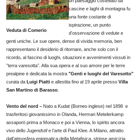
un paesaggio costellato da
cascine e laghi di montagna fu
una fonte costante di
ispirazione, un punto
Veduta di Comerio
d'osservazione di vedute e
genti uniche. Le sue opere, dense di vivida memoria, ben
rappresentano il desiderio di ritornare, anche solo con il
ricordo, al fascino di luoghi, situazioni e avvenimenti vissuti in
"terra varesotta". Alla sua opera e al suo amore per le terre
prealpine è dedicata la mostra
"Genti e luoghi del Varesotto"
curata da
Luigi Piatti
e allestita fino al 19 aprile presso
Villa
San Martino di Barasso
.
Vento del nord –
Nato a Kudat (Borneo inglese) nel 1898 e
trasferitosi giovanissimo in Olanda, Herman Metelerkamp
assaporò prima a Monaco e poi a Vienna, lo spirito ancora
vivo dello
Jugendstil
e l'arte di Paul Klee. A Milano, attratto
dall'atmosfera enigmatica della Metafisica, strinse amicizia