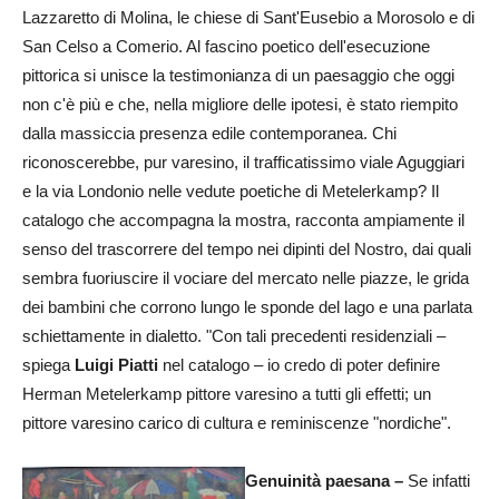
Lazzaretto di Molina, le chiese di Sant'Eusebio a Morosolo e di
San Celso a Comerio. Al fascino poetico dell'esecuzione
pittorica si unisce la testimonianza di un paesaggio che oggi
non c'è più e che, nella migliore delle ipotesi, è stato riempito
dalla massiccia presenza edile contemporanea. Chi
riconoscerebbe, pur varesino, il trafficatissimo viale Aguggiari
e la via Londonio nelle vedute poetiche di Metelerkamp? Il
catalogo che accompagna la mostra, racconta ampiamente il
senso del trascorrere del tempo nei dipinti del Nostro, dai quali
sembra fuoriuscire il vociare del mercato nelle piazze, le grida
dei bambini che corrono lungo le sponde del lago e una parlata
schiettamente in dialetto. "Con tali precedenti residenziali –
spiega
Luigi Piatti
nel catalogo – io credo di poter definire
Herman Metelerkamp pittore varesino a tutti gli effetti; un
pittore varesino carico di cultura e reminiscenze "nordiche".
Genuinità paesana –
Se infatti