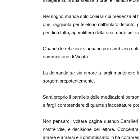
indagare sulla sua stessa morte, e l’amico e co
Nel sogno manca solo colei la cui presenza al f
che, raggiunta per telefono dall’irritato defunto
per dirla tutta, approfitterà della sua morte per 
Quando le relazioni stagnano poi cambiano color
commissario di Vigata.
La domanda se sia amore a fargli mantenere la 
sorgerà prepotentemente.
Sarà proprio il parallelo delle meditazioni perso
e fargli comprendere di quante sfaccettature po
Non pensarci, voltare pagina quando Camilleri 
nostre vite, è decisione del lettore. Concentrar
amare e amarsi e il commissario lo ha compre