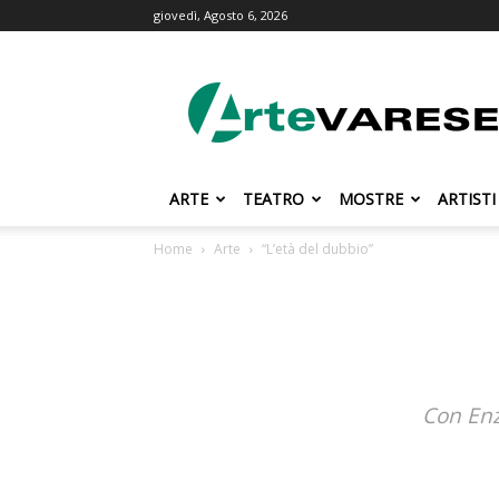
giovedì, Agosto 6, 2026
ArteVarese.com
ARTE
TEATRO
MOSTRE
ARTISTI
Home
Arte
“L’età del dubbio”
Con Enz