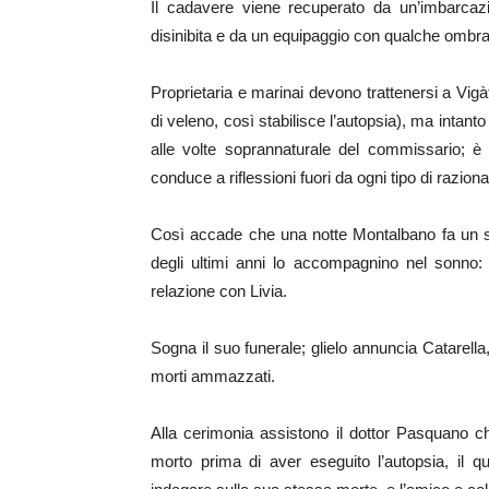
Il cadavere viene recuperato da un’imbarcazi
disinibita e da un equipaggio con qualche ombra
Proprietaria e marinai devono trattenersi a Vigà
di veleno, così stabilisce l’autopsia), ma intant
alle volte soprannaturale del commissario; è a
conduce a riflessioni fuori da ogni tipo di razional
Così accade che una notte Montalbano fa un sog
degli ultimi anni lo accompagnino nel sonno: 
relazione con Livia.
Sogna il suo funerale; glielo annuncia Catarella
morti ammazzati.
Alla cerimonia assistono il dottor Pasquano che
morto prima di aver eseguito l’autopsia, il 