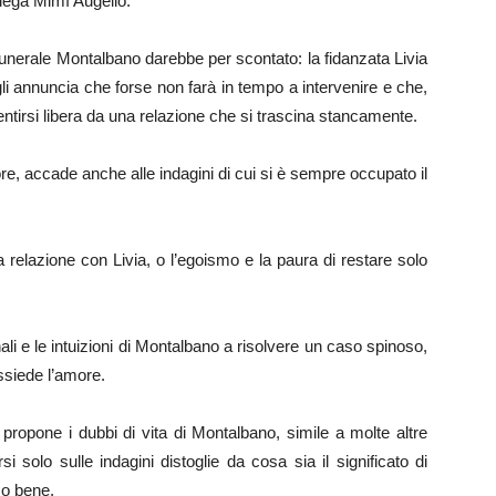
llega Mimì Augello.
unerale Montalbano darebbe per scontato: la fidanzata Livia
, gli annuncia che forse non farà in tempo a intervenire e che,
sentirsi libera da una relazione che si trascina stancamente.
e, accade anche alle indagini di cui si è sempre occupato il
relazione con Livia, o l’egoismo e la paura di restare solo
nali e le intuizioni di Montalbano a risolvere un caso spinoso,
ssiede l’amore.
propone i dubbi di vita di Montalbano, simile a molte altre
si solo sulle indagini distoglie da cosa sia il significato di
so bene.