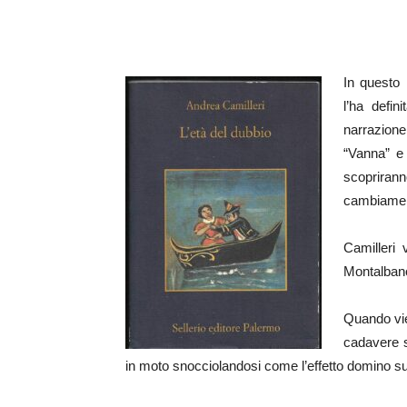
In questo 
l’ha defin
narrazione 
“Vanna” e 
scoprirann
cambiamen
Camilleri 
Montalban
Quando vien
cadavere s
in moto snocciolandosi come l’effetto domino su un