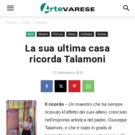
Home
Arte
Mostre
Arte
Mostre
Pittura
News
Valbossa
Varese
La sua ultima casa
ricorda Talamoni
27 Settembre 2010
Il ricordo
– Un maestro che ha sempre
ricevuto kl'affetto dei suoi allievi, cresciuto
nell'impronta artistica del padre, Giuseppe
Talamoni, e che è stato in grado di