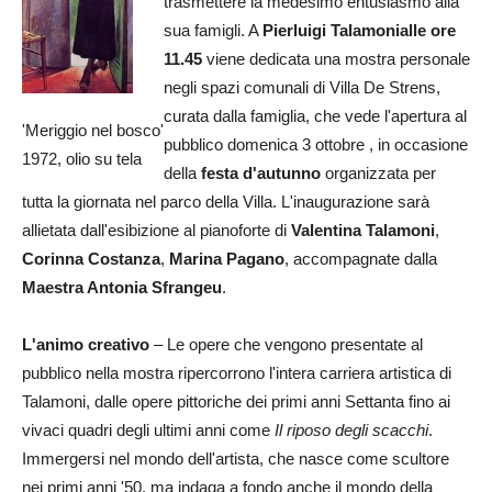
trasmettere la medesimo entusiasmo alla
sua famigli. A
Pierluigi Talamonialle ore
11.45
viene dedicata una mostra personale
negli spazi comunali di Villa De Strens,
curata dalla famiglia, che vede l'apertura al
'Meriggio nel bosco'
pubblico domenica 3 ottobre , in occasione
1972, olio su tela
della
festa d'autunno
organizzata per
tutta la giornata nel parco della Villa. L'inaugurazione sarà
allietata dall'esibizione al pianoforte di
Valentina Talamoni
,
Corinna Costanza
,
Marina Pagano
, accompagnate dalla
Maestra Antonia Sfrangeu
.
L'animo creativo
– Le opere che vengono presentate al
pubblico nella mostra ripercorrono l'intera carriera artistica di
Talamoni, dalle opere pittoriche dei primi anni Settanta fino ai
vivaci quadri degli ultimi anni come
Il riposo degli scacchi
.
Immergersi nel mondo dell'artista, che nasce come scultore
nei primi anni '50, ma indaga a fondo anche il mondo della