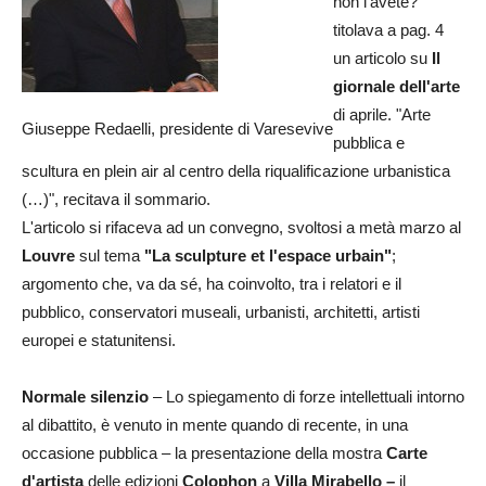
non l'avete?"
titolava a pag. 4
un articolo su
Il
giornale dell'arte
di aprile. "Arte
Giuseppe Redaelli, presidente di Varesevive
pubblica e
scultura en plein air al centro della riqualificazione urbanistica
(…)", recitava il sommario.
L'articolo si rifaceva ad un convegno, svoltosi a metà marzo al
Louvre
sul tema
"La sculpture et l'espace urbain"
;
argomento che, va da sé, ha coinvolto, tra i relatori e il
pubblico, conservatori museali, urbanisti, architetti, artisti
europei e statunitensi.
Normale silenzio
– Lo spiegamento di forze intellettuali intorno
al dibattito, è venuto in mente quando di recente, in una
occasione pubblica – la presentazione della mostra
Carte
d'artista
delle edizioni
Colophon
a
Villa Mirabello
–
il