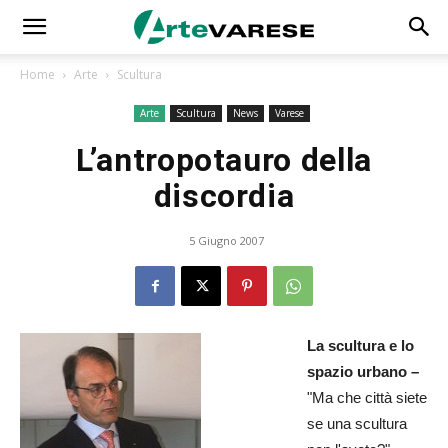
Home
Arte
Scultura
Arte
Scultura
News
Varese
L’antropotauro della
discordia
5 Giugno 2007
La scultura e lo
spazio urbano –
"Ma che città siete
se una scultura