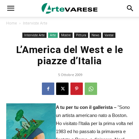
Home
Interviste Arte
Interviste Arte
Arte
Mostre
Pittura
News
Varese
L’America del West e le
piazze d’Italia
5 Ottobre 2009
A tu per tu con il gallerista –
"Sono
un artista americano nato a Boston.
Ho visitato l'Italia per la prima volta nel
1983 ed ho passato la primavera e