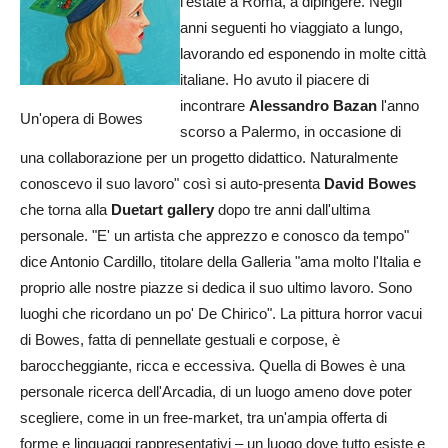
l'estate a Roma, a dipingere. Negli
anni seguenti ho viaggiato a lungo,
lavorando ed esponendo in molte città
italiane. Ho avuto il piacere di
incontrare
Alessandro Bazan
l'anno
Un'opera di Bowes
scorso a Palermo, in occasione di
una collaborazione per un progetto didattico. Naturalmente
conoscevo il suo lavoro" così si auto-presenta
David Bowes
che torna alla
Duetart gallery
dopo tre anni dall'ultima
personale. "E' un artista che apprezzo e conosco da tempo"
dice Antonio Cardillo, titolare della Galleria "ama molto l'Italia e
proprio alle nostre piazze si dedica il suo ultimo lavoro. Sono
luoghi che ricordano un po' De Chirico". La pittura horror vacui
di Bowes, fatta di pennellate gestuali e corpose, è
baroccheggiante, ricca e eccessiva. Quella di Bowes è una
personale ricerca dell'Arcadia, di un luogo ameno dove poter
scegliere, come in un free-market, tra un'ampia offerta di
forme e linguaggi rappresentativi – un luogo dove tutto esiste e