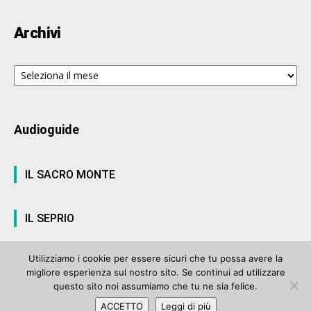
Archivi
Archivi
Audioguide
IL SACRO MONTE
IL SEPRIO
Utilizziamo i cookie per essere sicuri che tu possa avere la
migliore esperienza sul nostro sito. Se continui ad utilizzare
© ArteVarese.com by
Wtv S.r.l.
- © 2007 - P.I. 03063680122 Iscrizione n°
questo sito noi assumiamo che tu ne sia felice.
906 del Registro Stampa del Tribunale di Varese del 17 luglio 2006 |
ACCETTO
Leggi di più