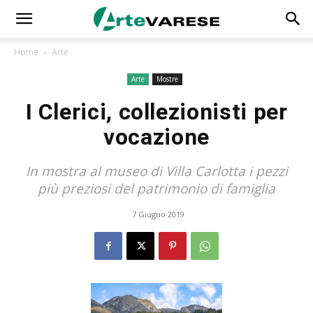
Home
Arte
Arte
Mostre
I Clerici, collezionisti per
vocazione
In mostra al museo di Villa Carlotta i pezzi
più preziosi del patrimonio di famiglia
7 Giugno 2019