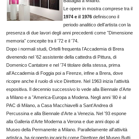
Battaglia a Milano.
Le opere in mostra comprese tra il
1974 e il 1976
definiscono il
periodo analitico dell'artista con la
presenza di due lavori degli anni precedenti come "Dimensione
memoria" concepite tra il '72 e il '74.
Dopo i normali studi, Ortelli frequenta l'Accademia di Brera
divenendo nel '62 assistente della cattedra di Pittura, di
Domenico Cantatore e nel '74 titolare della stessa, prima
all'Accademia di Foggia poi a Firenze, infine a Brera, dove
ricopre anche il ruolo di vice Direttore. Nel 1963 inizia l'attività
espositiva. Il decennio successivo lo vede alla Biennale d'Arte
a Milano e a "America-Europa a Modena. Negli anni '80 è al
PAC di Milano, a Casa Macchiavelli a Sant'Andrea di
Percussina e alla Biennale d'Arte a Venezia. Nel '93 espone
alla Galleria d'Arte Moderna a Verona e due anni dopo al
Museo della Permanente a Milano. Parallelamente all'attività
artistica, ha ricoperto incarichi come Direttore del Museo Butti