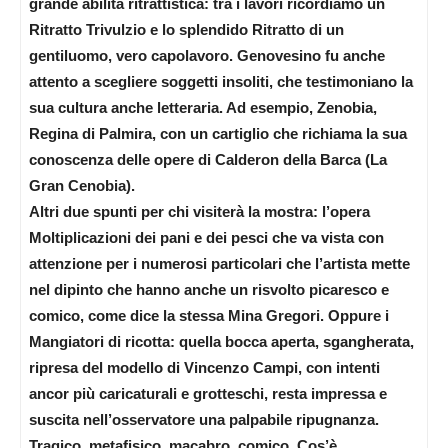
grande abilità ritrattistica: tra i lavori ricordiamo un
Ritratto Trivulzio e lo splendido Ritratto di un
gentiluomo, vero capolavoro. Genovesino fu anche
attento a scegliere soggetti insoliti, che testimoniano la
sua cultura anche letteraria. Ad esempio, Zenobia,
Regina di Palmira, con un cartiglio che richiama la sua
conoscenza delle opere di Calderon della Barca (La
Gran Cenobia).
Altri due spunti per chi visiterà la mostra: l’opera
Moltiplicazioni dei pani e dei pesci che va vista con
attenzione per i numerosi particolari che l’artista mette
nel dipinto che hanno anche un risvolto picaresco e
comico, come dice la stessa Mina Gregori. Oppure i
Mangiatori di ricotta: quella bocca aperta, sgangherata,
ripresa del modello di Vincenzo Campi, con intenti
ancor più caricaturali e grotteschi, resta impressa e
suscita nell’osservatore una palpabile ripugnanza.
Tragico, metafisico, macabro, comico. Cos’è