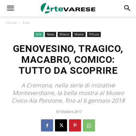
Home
Arte
Arte
News
Milano
Mostre
Pittura
GENOVESINO, TRAGICO,
MACABRO, COMICO:
TUTTO DA SCOPRIRE
A Cremona, nella serie di iniziative
Monteverdiane, la bella mostra al Museo
Civico Ala Ponzone, fino al 6 gennaio 2018
13 Ottobre 2017