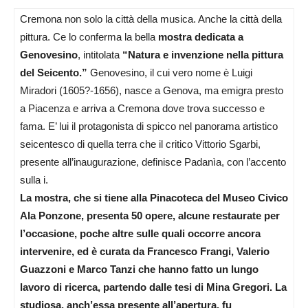
Cremona non solo la città della musica. Anche la città della
pittura. Ce lo conferma la bella
mostra dedicata a
Genovesino
, intitolata
“Natura e invenzione nella pittura
del Seicento.”
Genovesino, il cui vero nome è Luigi
Miradori (1605?-1656), nasce a Genova, ma emigra presto
a Piacenza e arriva a Cremona dove trova successo e
fama. E’ lui il protagonista di spicco nel panorama artistico
seicentesco di quella terra che il critico Vittorio Sgarbi,
presente all’inaugurazione, definisce Padanìa, con l’accento
sulla i.
La mostra, che si tiene alla Pinacoteca del Museo Civico
Ala Ponzone, presenta 50 opere, alcune restaurate per
l’occasione, poche altre sulle quali occorre ancora
intervenire, ed è curata da Francesco Frangi, Valerio
Guazzoni e Marco Tanzi che hanno fatto un lungo
lavoro di ricerca, partendo dalle tesi di Mina Gregori. La
studiosa, anch’essa presente all’apertura, fu