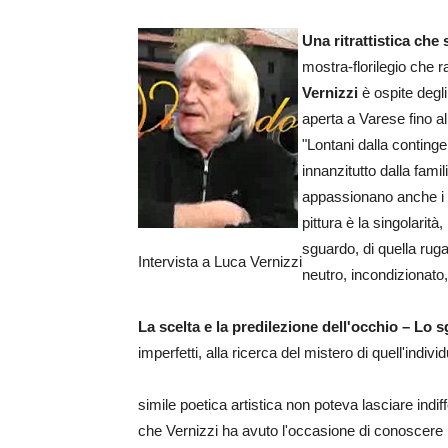
Una ritrattistica che
mostra-florilegio che rac
Vernizzi
è ospite degli
aperta a Varese fino al
"Lontani dalla continge
innanzitutto dalla fami
appassionano anche i "
pittura è la singolarità, 
sguardo, di quella ruga
Intervista a Luca Vernizzi
neutro, incondizionato,
La scelta e la predilezione dell'occhio – Lo 
imperfetti, alla ricerca del mistero di quell'indiv
simile poetica artistica non poteva lasciare indiff
che Vernizzi ha avuto l'occasione di conoscere