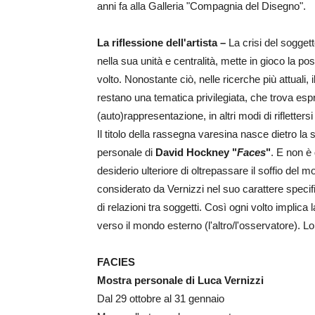
anni fa alla Galleria "Compagnia del Disegno".
La riflessione dell'artista –
La crisi del sogget
nella sua unità e centralità, mette in gioco la po
volto. Nonostante ciò, nelle ricerche più attuali, 
restano una tematica privilegiata, che trova espr
(auto)rappresentazione, in altri modi di riflettersi 
Il titolo della rassegna varesina nasce dietro la s
personale di
David Hockney "
Faces
"
. E non è 
desiderio ulteriore di oltrepassare il soffio del m
considerato da Vernizzi nel suo carattere specifi
di relazioni tra soggetti. Così ogni volto implic
verso il mondo esterno (l'altro/l'osservatore). L
FACIES
Mostra personale di Luca Vernizzi
Dal 29 ottobre al 31 gennaio