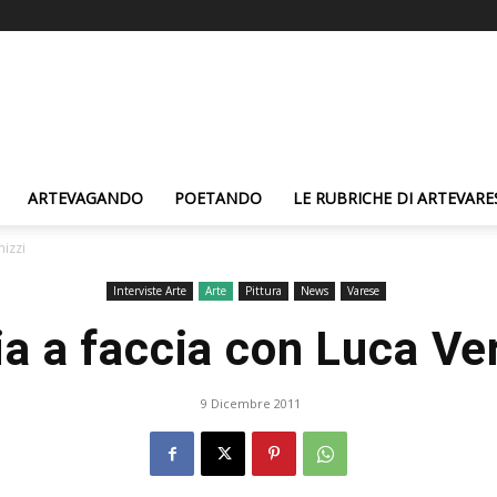
ARTEVAGANDO
POETANDO
LE RUBRICHE DI ARTEVARE
nizzi
Interviste Arte
Arte
Pittura
News
Varese
a a faccia con Luca Ve
9 Dicembre 2011