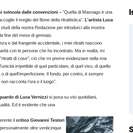
I
 si svincola dalle convenzioni –
"Quella di Masnago è una
coglie il meglio del filone della ritrattistica".
L'artista Luca
 studi della nostra Redazione per introdurci alla mostra
la fine del mese di gennaio.
nza e dal frangente accidentale, i miei ritratti nascono
liarità con le persone che ho incontrato. Ma in realtà, mi
ritratti di cose"; ciò che mi preme evidenziare nella mia
l'unicità irripetibile di quel particolare, di quel viso, di quello
 o di quell'imperfezione. Il fondo, per contro, è sempre
 non racconta l'ora o il luogo".
sguardo di Luca Vernizzi
si posa su visi quotidiani,
idualità. Ed è evidente che una
erente il
critico Giovanni Testori
S
 personalmente oltre venticinque