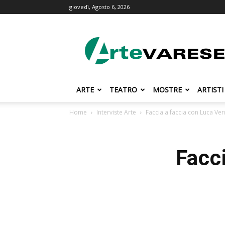
giovedì, Agosto 6, 2026
ArteVarese.com
ARTE
TEATRO
MOSTRE
ARTISTI
Home
Interviste Arte
Faccia a faccia con Luca Ver
Facci