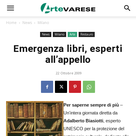
Home
News
Milano
News
Milano
Arte
Restauro
Emergenza libri, esperti
all’appello
22 Ottobre 2009
Per saperne sempre di più
–
Un'intera giornata diretta da
Adalberto Biasiotti
, esperto
UNESCO per la protezione del