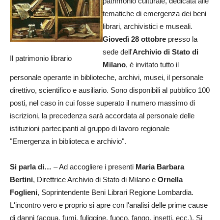
patrimonio culturale, dedicata alle
tematiche di emergenza dei beni
librari, archivistici e museali.
Giovedì 28 ottobre
presso la
sede dell'
Archivio di Stato di
Il patrimonio librario
Milano
, è invitato tutto il
personale operante in biblioteche, archivi, musei, il personale
direttivo, scientifico e ausiliario. Sono disponibili al pubblico 100
posti, nel caso in cui fosse superato il numero massimo di
iscrizioni, la precedenza sarà accordata al personale delle
istituzioni partecipanti al gruppo di lavoro regionale
"Emergenza in biblioteca e archivio".
Si parla di…
– Ad accogliere i presenti
Maria Barbara
Bertini
, Direttrice Archivio di Stato di Milano e
Ornella
Foglieni
, Soprintendente Beni Librari Regione Lombardia.
L'incontro vero e proprio si apre con l'analisi delle prime cause
di danni (acqua, fumi, fuliggine, fuoco, fango, insetti, ecc.). Si