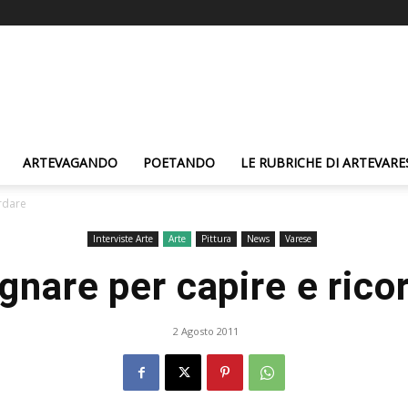
ARTEVAGANDO
POETANDO
LE RUBRICHE DI ARTEVARE
rdare
Interviste Arte
Arte
Pittura
News
Varese
gnare per capire e rico
2 Agosto 2011