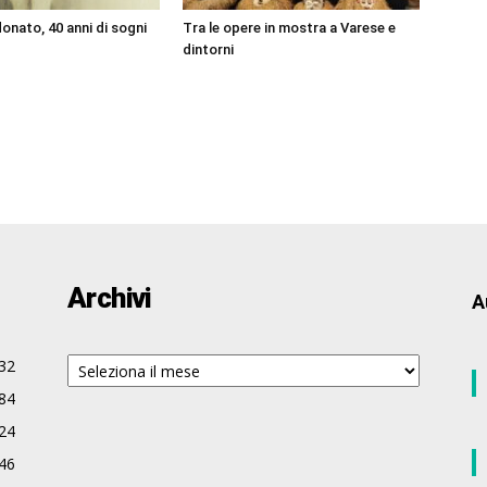
onato, 40 anni di sogni
Tra le opere in mostra a Varese e
dintorni
Archivi
A
Archivi
32
84
24
46