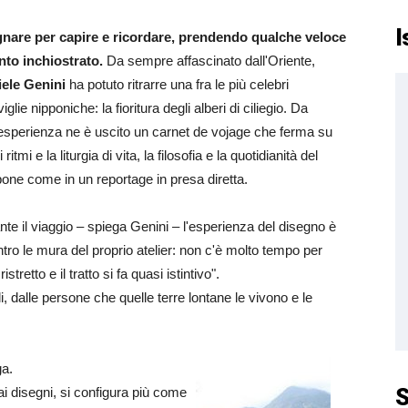
I
nare per capire e ricordare, prendendo qualche veloce
to inchiostrato.
Da sempre affascinato dall'Oriente,
iele Genini
ha potuto ritrarre una fra le più celebri
glie nipponiche: la fioritura degli alberi di ciliegio. Da
'esperienza ne è uscito un carnet de vojage che ferma su
i ritmi e la liturgia di vita, la filosofia e la quotidianità del
one come in un reportage in presa diretta.
nte il viaggio – spiega Genini – l'esperienza del disegno è
ro le mura del proprio atelier: non c'è molto tempo per
tretto e il tratto si fa quasi istintivo".
li, dalle persone che quelle terre lontane le vivono e le
ga.
S
ai disegni, si configura più come