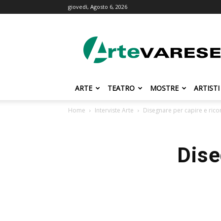
giovedì, Agosto 6, 2026
ArteVarese.com
ARTE
TEATRO
MOSTRE
ARTISTI
Home
Interviste Arte
Disegnare per capire e rico
Dise